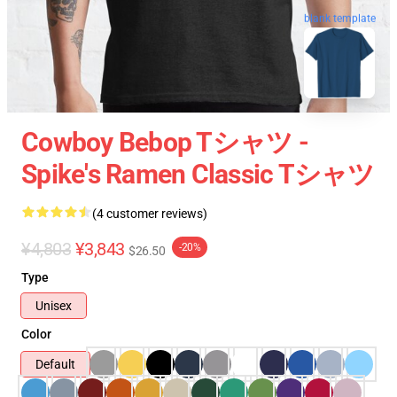
blank template
Cowboy Bebop Tシャツ -
Spike's Ramen Classic Tシャツ
(4 customer reviews)
¥4,803
¥3,843
-20%
$26.50
Type
Unisex
Color
Default