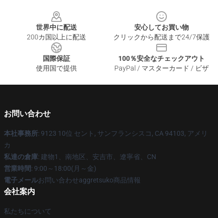
Footer
世界中に配送
安心してお買い物
200カ国以上に配送
クリックから配送まで24/7保護
国際保証
100％安全なチェックアウト
使用国で提供
PayPal / マスターカード / ビザ
お問い合わせ
本社事務所
: 9123 10位 セント, サンフランシスコ, CA 94103, アメリ
カ
私達の倉庫
: 建物1、南地区、安吉市、遼寧省、CN
営業時間
: 9:00～18:00(月～金)
電子メール
お問い合わせaggretsuko商品情報
会社案内
私たちについて