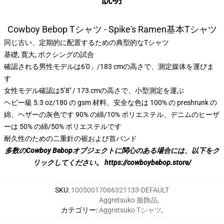
Cowboy Bebop Tシャツ - Spike's Ramen基本Tシャツ
同じ古い、定期的に配置するための典型的なTシャツ
基礎, 寛大, ボクシングの試合
確認される男性モデルは6'0」/183 cmの高さで、測定媒体を運びま
す
女性モデル確認は5’8′′ / 173 cmの高さで、小型測定を運ぶ
ヘビー級 5.3 oz/180 の gsm 材料、安全な色は 100% の preshrunk の
綿、ヘザーの灰色です 90% の綿/10% ポリエステル、デニムのヒーザ
ーは 50% の綿/50% ポリエステルです
耐久性のための二重針の裾および首バンド
多数のCowboy Bebopオブジェクトに関心のある場合には、以下をク
リックしてください。
https://cowboybebop.store/
SKU
:
10050017066321133-DEFAULT
Aggretsuko 服飾品
,
カテゴリー
:
Aggretsuko Tシャツ
,