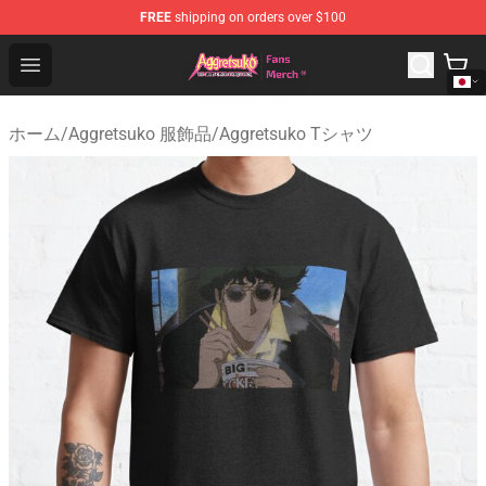
FREE
shipping on orders over $100
Aggretsuko Store - Official Aggretsuko Merchandise Sho
Open menu
ホーム
/
Aggretsuko 服飾品
/
Aggretsuko Tシャツ