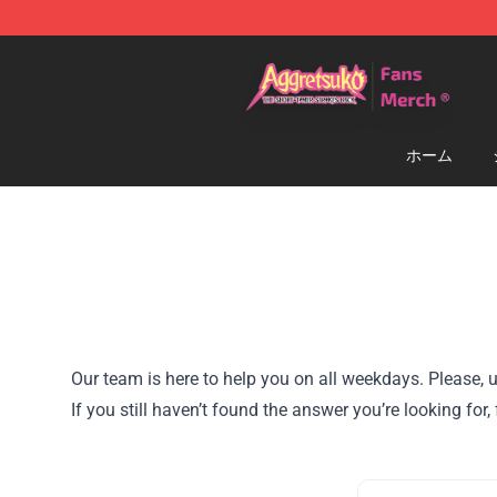
Aggretsuko Store - Official Aggretsuko Merchandise S
ホーム
Our team is here to help you on all weekdays. Please, u
If you still haven’t found the answer you’re looking f