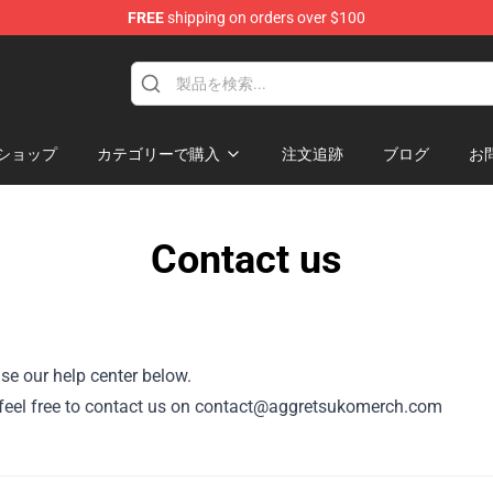
FREE
shipping on orders over $100
hop
ショップ
カテゴリーで購入
注文追跡
ブログ
お
Contact us
se our help center below.
or, feel free to contact us on contact@aggretsukomerch.com