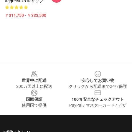
Aggretsuko キャップ
￥311,750 - ￥333,500
Footer
世界中に配送
安心してお買い物
200カ国以上に配送
クリックから配送まで24/7保護
国際保証
100％安全なチェックアウト
使用国で提供
PayPal / マスターカード / ビザ