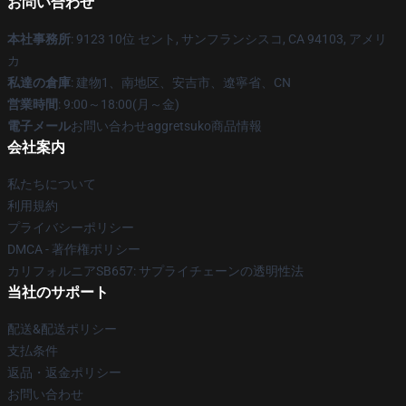
お問い合わせ
本社事務所
: 9123 10位 セント, サンフランシスコ, CA 94103, アメリ
カ
私達の倉庫
: 建物1、南地区、安吉市、遼寧省、CN
営業時間
: 9:00～18:00(月～金)
電子メール
お問い合わせaggretsuko商品情報
会社案内
私たちについて
利用規約
プライバシーポリシー
DMCA - 著作権ポリシー
カリフォルニアSB657: サプライチェーンの透明性法
当社のサポート
配送&配送ポリシー
支払条件
返品・返金ポリシー
お問い合わせ