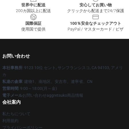
世界中に配送
安心してお買い物
200カ国以上に配送
クリックから配送まで24/7保護
国際保証
100％安全なチェックアウト
使用国で提供
PayPal / マスターカード / ビザ
お問い合わせ
本社事務所
: 9123 10位 セント, サンフランシスコ, CA 94103, アメリ
カ
私達の倉庫
: 建物1、南地区、安吉市、遼寧省、CN
営業時間
: 9:00～18:00(月～金)
電子メール
お問い合わせaggretsuko商品情報
会社案内
私たちについて
利用規約
プライバシーポリシー