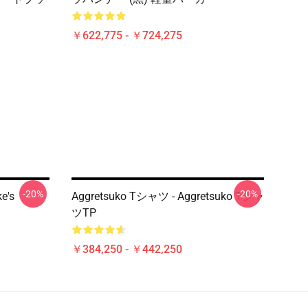
￥622,775 - ￥724,275
-20%
-20%
e's
Aggretsuko Tシャツ - Aggretsuko Tシャ
ツTP
￥384,250 - ￥442,250