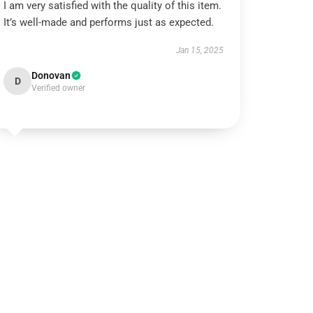
I am very satisfied with the quality of this item.
It’s well-made and performs just as expected.
Jan 15, 2025
Donovan
D
Verified owner