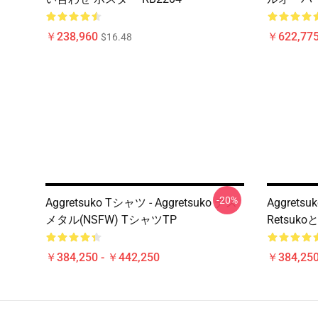
￥238,960
￥622,775
$16.48
-20%
Aggretsuko Tシャツ - Aggretsuko デス
Aggretsu
メタル(NSFW) TシャツTP
Retsuko
￥384,250 - ￥442,250
￥384,250
Footer