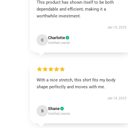
This product has shown itself to be both
dependable and efficient, making it a
worthwhile investment.
Jan 19, 2025
Charlotte
C
Verified owner
With a nice stretch, this shirt fits my body
shape perfectly and moves with me.
Jan 14, 2025
Shane
S
Verified owner