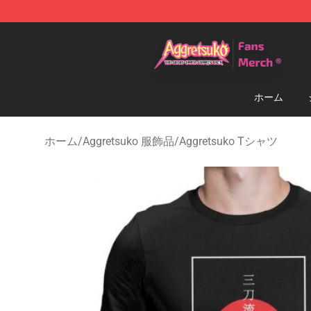
Aggretsuko Store - Official Aggretsuko Merchandise S
ホーム
ホーム
/
Aggretsuko 服飾品
/
Aggretsuko Tシャツ