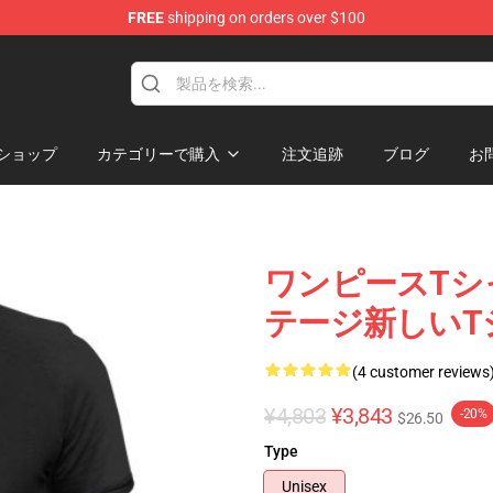
FREE
shipping on orders over $100
hop
ショップ
カテゴリーで購入
注文追跡
ブログ
お
ワンピースTシ
テージ新しいT
(4 customer reviews
¥4,803
¥3,843
-20%
$26.50
Type
Unisex