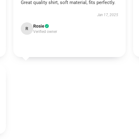
Great quality shirt, soft material, fits perfectly.
Jan 17, 2025
Rosie
R
Verified owner