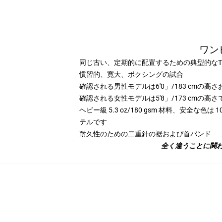
ワン
同じ古い、定期的に配置するための典型的な
慣習的、寛大、ボクシングの試合
確認される男性モデルは6'0」/183 cmの
確認される女性モデルは5'8」/173 cmの
ヘビー級 5.3 oz/180 gsm 材料、安全な色は
テルです
耐久性のための二重針の裾および首バンド
全く違うことに関わ