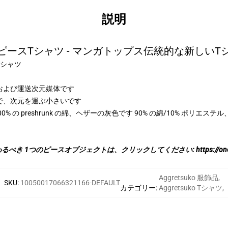
説明
ピースTシャツ - マンガトップス伝統的な新しいT
Tシャツ
高さおよび運送次元媒体です
高さで、次元を運ぶ小さいです
 100% の preshrunk の綿、ヘザーの灰色です 90% の綿/10% ポリエ
るべき 1つのピースオブジェクトは、クリックしてください:
https://o
Aggretsuko 服飾品
,
SKU
:
10050017066321166-DEFAULT
カテゴリー
:
Aggretsuko Tシャツ
,