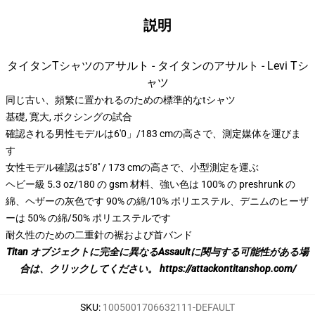
説明
タイタンTシャツのアサルト - タイタンのアサルト - Levi Tシ
ャツ
同じ古い、頻繁に置かれるのための標準的なtシャツ
基礎, 寛大, ボクシングの試合
確認される男性モデルは6'0」/183 cmの高さで、測定媒体を運びま
す
女性モデル確認は5’8′′ / 173 cmの高さで、小型測定を運ぶ
ヘビー級 5.3 oz/180 の gsm 材料、強い色は 100% の preshrunk の
綿、ヘザーの灰色です 90% の綿/10% ポリエステル、デニムのヒーザ
ーは 50% の綿/50% ポリエステルです
耐久性のための二重針の裾および首バンド
Titan オブジェクトに完全に異なるAssaultに関与する可能性がある場
合は、クリックしてください。
https://attackontitanshop.com/
SKU
:
1005001706632111-DEFAULT