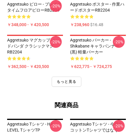
Aggretsuko ピロー - ブレイク
Aggretsuko ポスター - 作業ハ
-20%
タイムフロアピローRB2204
ードポスターRB2204
￥348,000 - ￥420,500
￥238,960
$16.48
Aggretsuko マグカップ - レッ
Aggretsuko パーカー -
-20%
-20%
ドパンダ クラシックマグ
Shikabane キャラバンナー
RB2204
(黒) 軽量パーカー
￥362,500 - ￥420,500
￥622,775 - ￥724,275
もっと見る
関連商品
Aggretsuko Tシャツ - HP-
Aggretsuko Tシャツ - 今日の
-20%
-20%
LEVEL TシャツTP
コットンTシャツではなく