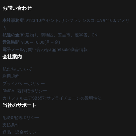
お問い合わせ
本社事務所
: 9123 10位 セント, サンフランシスコ, CA 94103, アメリ
カ
私達の倉庫
: 建物1、南地区、安吉市、遼寧省、CN
営業時間
: 9:00～18:00(月～金)
電子メール
お問い合わせaggretsuko商品情報
会社案内
私たちについて
利用規約
プライバシーポリシー
DMCA - 著作権ポリシー
カリフォルニアSB657: サプライチェーンの透明性法
当社のサポート
配送&配送ポリシー
支払条件
返品・返金ポリシー