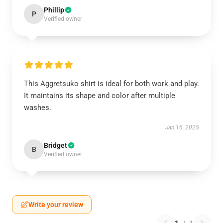
Phillip
P
Verified owner
This Aggretsuko shirt is ideal for both work and play.
It maintains its shape and color after multiple
washes.
Jan 16, 2025
Bridget
B
Verified owner
Write your review