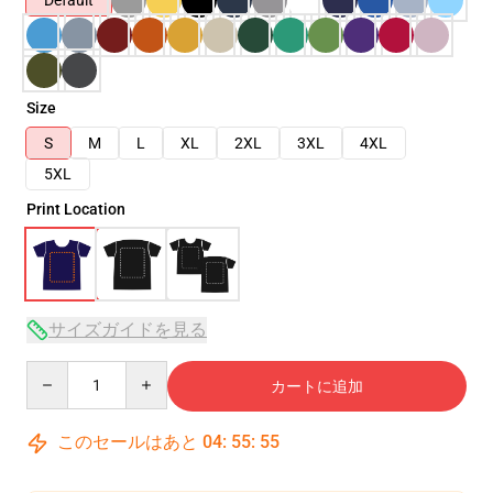
Default
Size
S
M
L
XL
2XL
3XL
4XL
5XL
Print Location
サイズガイドを見る
Quantity
カートに追加
このセールはあと
04
:
55
:
54