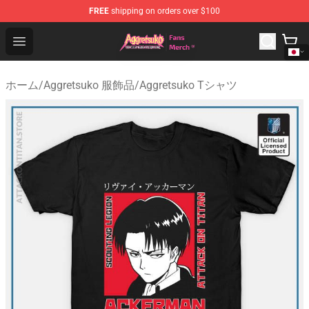
FREE
shipping on orders over $100
Aggretsuko Store - Official Aggretsuko Merchandise Sho
Open menu
ホーム
/
Aggretsuko 服飾品
/
Aggretsuko Tシャツ