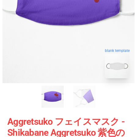
blank template
Aggretsuko フェイスマスク -
Shikabane Aggretsuko 紫色の