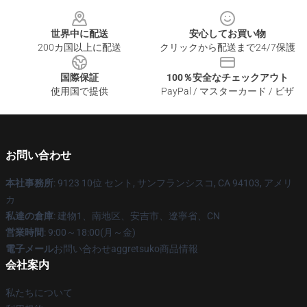
Footer
世界中に配送
安心してお買い物
200カ国以上に配送
クリックから配送まで24/7保護
国際保証
100％安全なチェックアウト
使用国で提供
PayPal / マスターカード / ビザ
お問い合わせ
本社事務所
: 9123 10位 セント, サンフランシスコ, CA 94103, アメリ
カ
私達の倉庫
: 建物1、南地区、安吉市、遼寧省、CN
営業時間
: 9:00～18:00(月～金)
電子メール
お問い合わせaggretsuko商品情報
会社案内
私たちについて