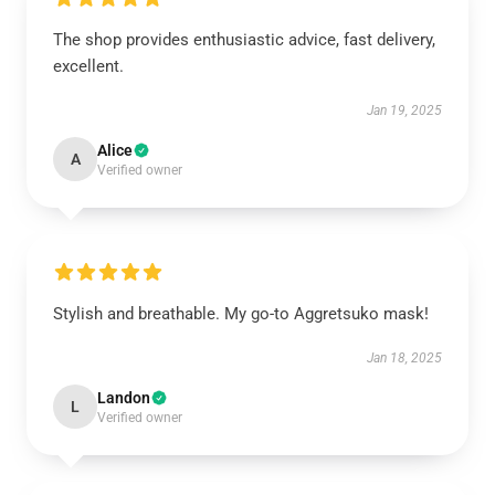
The shop provides enthusiastic advice, fast delivery,
excellent.
Jan 19, 2025
Alice
A
Verified owner
Stylish and breathable. My go-to Aggretsuko mask!
Jan 18, 2025
Landon
L
Verified owner