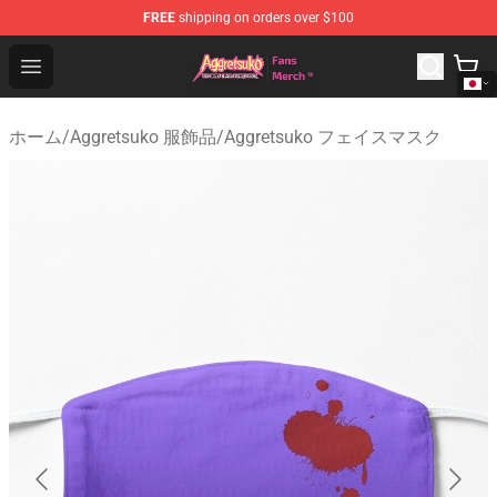
FREE
shipping on orders over $100
Aggretsuko Store - Official Aggretsuko Merchandise Sho
Open menu
ホーム
/
Aggretsuko 服飾品
/
Aggretsuko フェイスマスク