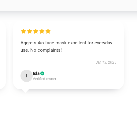
Aggretsuko face mask excellent for everyday
use. No complaints!
Jan 13, 2025
Isla
I
Verified owner