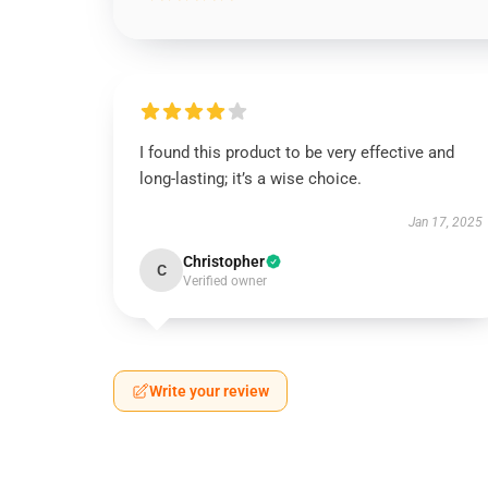
I found this product to be very effective and
long-lasting; it’s a wise choice.
Jan 17, 2025
Christopher
C
Verified owner
Write your review