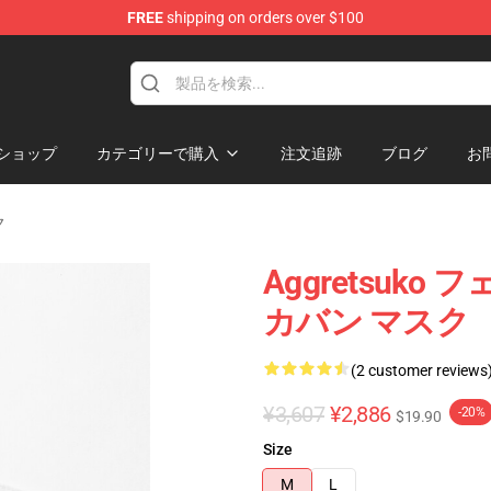
FREE
shipping on orders over $100
hop
ショップ
カテゴリーで購入
注文追跡
ブログ
お
ク
Aggretsuk
カバン マスク
(2 customer reviews
¥3,607
¥2,886
-20%
$19.90
Size
M
L