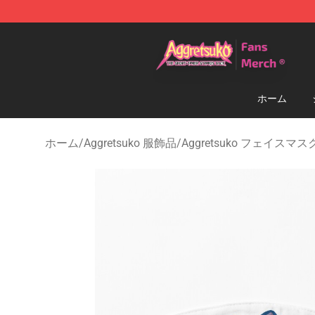
Aggretsuko Store - Official Aggretsuko Merchandise S
ホーム
ホーム
/
Aggretsuko 服飾品
/
Aggretsuko フェイスマス