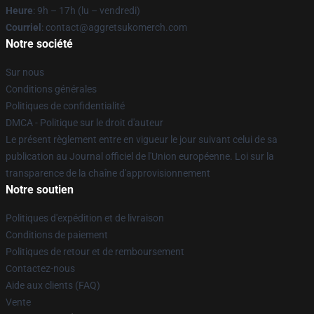
Heure
: 9h – 17h (lu – vendredi)
Courriel
: contact@aggretsukomerch.com
Notre société
Sur nous
Conditions générales
Politiques de confidentialité
DMCA - Politique sur le droit d'auteur
Le présent règlement entre en vigueur le jour suivant celui de sa
publication au Journal officiel de l'Union européenne. Loi sur la
transparence de la chaîne d'approvisionnement
Notre soutien
Politiques d'expédition et de livraison
Conditions de paiement
Politiques de retour et de remboursement
Contactez-nous
Aide aux clients (FAQ)
Vente