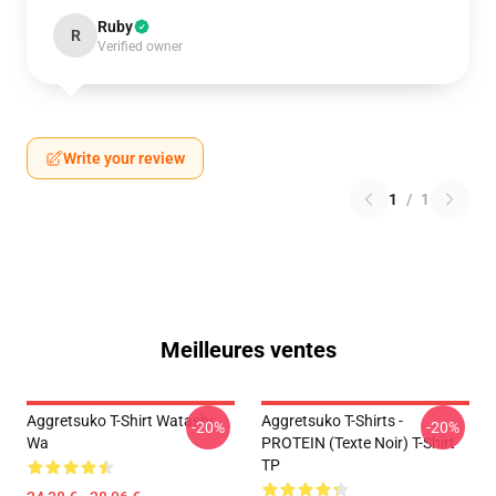
Ruby
R
Verified owner
Write your review
1
/
1
Meilleures ventes
Aggretsuko T-Shirt Watashi
Aggretsuko T-Shirts -
-20%
-20%
Wa
PROTEIN (texte Noir) T-Shirt
TP