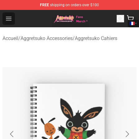
FREE
shipping on orders over $100
Aggretsuko Store - Official Aggretsuko Merchandise Sho
Open menu
Accueil
/
Aggretsuko Accessories
/
Aggretsuko Cahiers