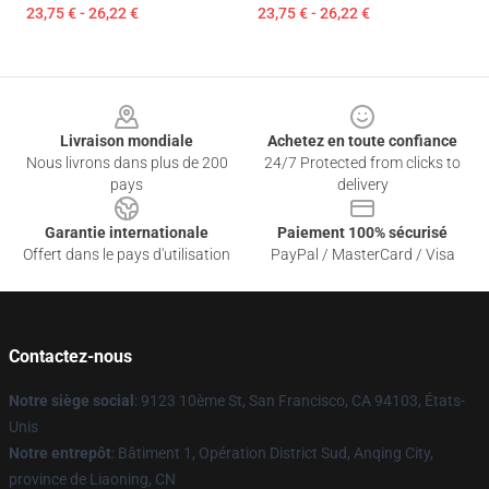
23,75 € - 26,22 €
23,75 € - 26,22 €
Footer
Livraison mondiale
Achetez en toute confiance
Nous livrons dans plus de 200
24/7 Protected from clicks to
pays
delivery
Garantie internationale
Paiement 100% sécurisé
Offert dans le pays d'utilisation
PayPal / MasterCard / Visa
Contactez-nous
Notre siège social
: 9123 10ème St, San Francisco, CA 94103, États-
Unis
Notre entrepôt
: Bâtiment 1, Opération District Sud, Anqing City,
province de Liaoning, CN