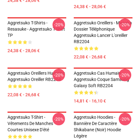
24,38 € - 28,06 €
24,38 € - 28,06 €
Aggretsuko T-Shirts -
Aggretsuko Oreillers - Manaka
-20%
-20%
Resasuke - Aggretsuko T-Shirt
Dossier Téléphonique
TP
Aggretsuko Lancer L'oreiller
RB2204
24,38 € - 28,06 €
22,08 € - 26,68 €
Aggretsuko Oreillers Humains
Aggretsuko Cas Humain
-20%
-20%
Aggretsuko Oreiller RB2204
Aggretsuko Coque Samsung
Galaxy Soft RB2204
22,08 € - 26,68 €
14,81 € - 16,10 €
Aggretsuko T-Shirt -
Aggretsuko Hoodies -
-20%
-20%
Vêtements De Manches
Bannière De Caractère
Courtes Unisexe D'été
Shikabane (noir) Hoodie
Légère