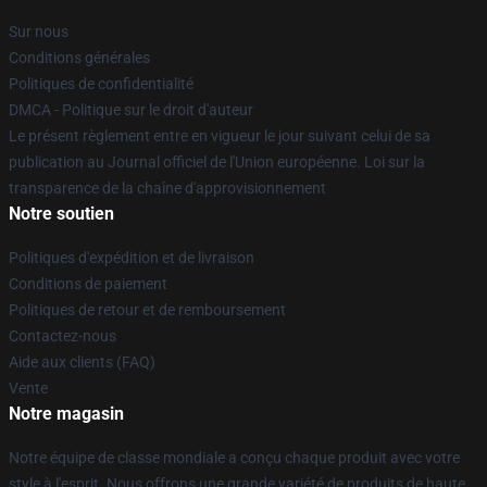
Sur nous
Conditions générales
Politiques de confidentialité
DMCA - Politique sur le droit d'auteur
Le présent règlement entre en vigueur le jour suivant celui de sa
publication au Journal officiel de l'Union européenne. Loi sur la
transparence de la chaîne d'approvisionnement
Notre soutien
Politiques d'expédition et de livraison
Conditions de paiement
Politiques de retour et de remboursement
Contactez-nous
Aide aux clients (FAQ)
Vente
Notre magasin
Notre équipe de classe mondiale a conçu chaque produit avec votre
style à l'esprit. Nous offrons une grande variété de produits de haute