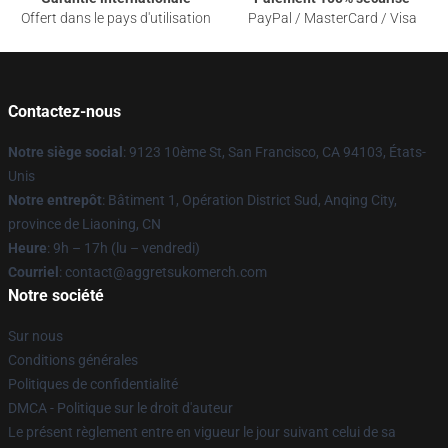
Offert dans le pays d'utilisation
PayPal / MasterCard / Visa
Contactez-nous
Notre siège social
: 9123 10ème St, San Francisco, CA 94103, États-
Unis
Notre entrepôt
: Bâtiment 1, Opération District Sud, Anqing City,
province de Liaoning, CN
Heure
: 9h – 17h (lu – vendredi)
Courriel
: contact@aggretsukomerch.com
Notre société
Sur nous
Conditions générales
Politiques de confidentialité
DMCA - Politique sur le droit d'auteur
Le présent règlement entre en vigueur le jour suivant celui de sa