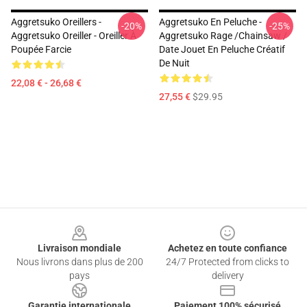
Aggretsuko Oreillers -
Aggretsuko En Peluche -
-20%
-25%
Aggretsuko Oreiller - Oreiller À
Aggretsuko Rage /Chainsaw /
Poupée Farcie
Date Jouet En Peluche Créatif
De Nuit
22,08 € - 26,68 €
27,55 €
$29.95
Footer
Livraison mondiale
Achetez en toute confiance
Nous livrons dans plus de 200
24/7 Protected from clicks to
pays
delivery
Garantie internationale
Paiement 100% sécurisé