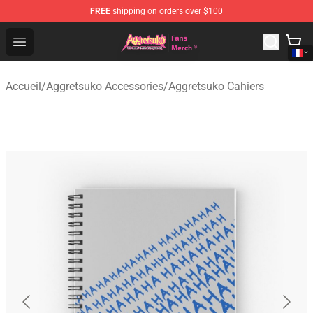
FREE
shipping on orders over $100
Aggretsuko Store - Official Aggretsuko Merchandise Sho
Open menu
Accueil
/
Aggretsuko Accessories
/
Aggretsuko Cahiers