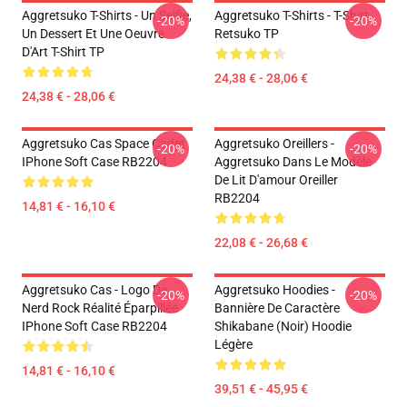
Aggretsuko T-Shirts - Un Selfie,
Aggretsuko T-Shirts - T-Shirt
-20%
-20%
Un Dessert Et Une Oeuvre
Retsuko TP
D'Art T-Shirt TP
24,38 € - 28,06 €
24,38 € - 28,06 €
Aggretsuko Cas Space Cadet
Aggretsuko Oreillers -
-20%
-20%
IPhone Soft Case RB2204
Aggretsuko Dans Le Modèle
De Lit D'amour Oreiller
RB2204
14,81 € - 16,10 €
22,08 € - 26,68 €
Aggretsuko Cas - Logo De
Aggretsuko Hoodies -
-20%
-20%
Nerd Rock Réalité Éparpillée
Bannière De Caractère
IPhone Soft Case RB2204
Shikabane (noir) Hoodie
Légère
14,81 € - 16,10 €
39,51 € - 45,95 €