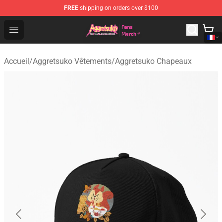
FREE
shipping on orders over $100
Aggretsuko Store - Official Aggretsuko Merchandise Sho
Open menu
Accueil
/
Aggretsuko Vêtements
/
Aggretsuko Chapeaux