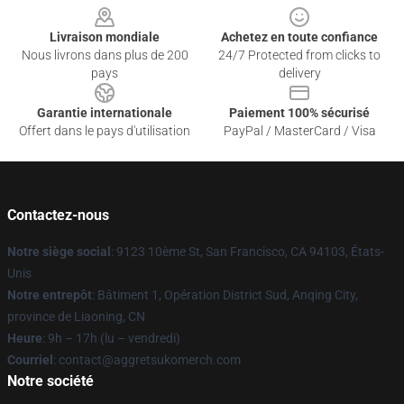
Livraison mondiale
Achetez en toute confiance
Nous livrons dans plus de 200
24/7 Protected from clicks to
pays
delivery
Garantie internationale
Paiement 100% sécurisé
Offert dans le pays d'utilisation
PayPal / MasterCard / Visa
Contactez-nous
Notre siège social
: 9123 10ème St, San Francisco, CA 94103, États-
Unis
Notre entrepôt
: Bâtiment 1, Opération District Sud, Anqing City,
province de Liaoning, CN
Heure
: 9h – 17h (lu – vendredi)
Courriel
: contact@aggretsukomerch.com
Notre société