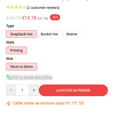
(2 customer reviews)
€24.73
€19.78
-20%
$21.50
Type
Snapback Hat
Bucket Hat
Beanie
Style
Printing
Size
56cm to 60cm
Voir le guide des tailles
Quantity
AJOUTER AU PANIER
Cette vente se termine dans
01
:
57
:
54