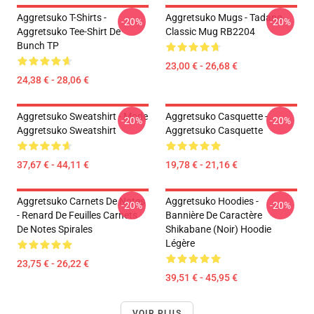
Aggretsuko T-Shirts -
Aggretsuko Mugs - Tadano
-20%
-20%
Aggretsuko Tee-Shirt De
Classic Mug RB2204
Bunch TP
23,00 € - 26,68 €
24,38 € - 28,06 €
Aggretsuko Sweatshirt - Mode
Aggretsuko Casquette -
-20%
-20%
Aggretsuko Sweatshirt
Aggretsuko Casquette
37,67 € - 44,11 €
19,78 € - 21,16 €
Aggretsuko Carnets De Notes
Aggretsuko Hoodies -
-20%
-20%
- Renard De Feuilles Carnets
Bannière De Caractère
De Notes Spirales
Shikabane (noir) Hoodie
Légère
23,75 € - 26,22 €
39,51 € - 45,95 €
VOIR PLUS