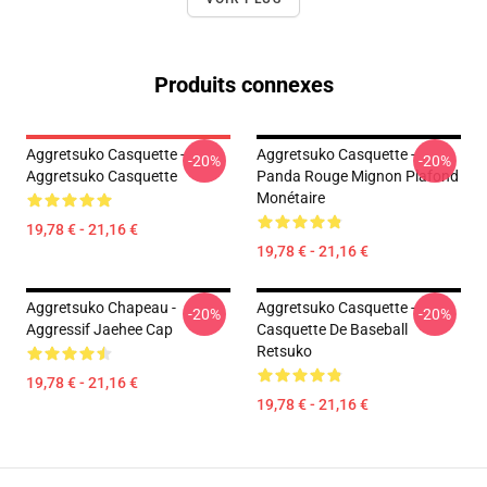
Produits connexes
Aggretsuko Casquette -
Aggretsuko Casquette -
-20%
-20%
Aggretsuko Casquette
Panda Rouge Mignon Plafond
Monétaire
19,78 € - 21,16 €
19,78 € - 21,16 €
Aggretsuko Chapeau -
Aggretsuko Casquette -
-20%
-20%
Aggressif Jaehee Cap
Casquette De Baseball
Retsuko
19,78 € - 21,16 €
19,78 € - 21,16 €
Footer