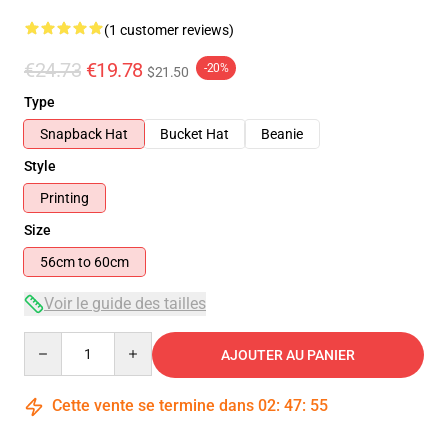
(1 customer reviews)
€24.73
€19.78
-20%
$21.50
Type
Snapback Hat
Bucket Hat
Beanie
Style
Printing
Size
56cm to 60cm
Voir le guide des tailles
Quantity
AJOUTER AU PANIER
Cette vente se termine dans
02
:
47
:
54