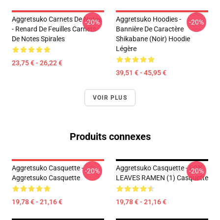
Aggretsuko Carnets De Notes
Aggretsuko Hoodies -
-20%
-20%
- Renard De Feuilles Carnets
Bannière De Caractère
De Notes Spirales
Shikabane (noir) Hoodie
Légère
23,75 € - 26,22 €
39,51 € - 45,95 €
VOIR PLUS
Produits connexes
Aggretsuko Casquette -
Aggretsuko Casquette - FOX
-20%
-20%
Aggretsuko Casquette
LEAVES RAMEN (1) Casquette
19,78 € - 21,16 €
19,78 € - 21,16 €