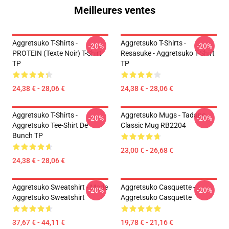
Meilleures ventes
Aggretsuko T-Shirts -
Aggretsuko T-Shirts -
-20%
-20%
PROTEIN (texte Noir) T-Shirt
Resasuke - Aggretsuko T-Shirt
TP
TP
24,38 € - 28,06 €
24,38 € - 28,06 €
Aggretsuko T-Shirts -
Aggretsuko Mugs - Tadano
-20%
-20%
Aggretsuko Tee-Shirt De
Classic Mug RB2204
Bunch TP
23,00 € - 26,68 €
24,38 € - 28,06 €
Aggretsuko Sweatshirt - Mode
Aggretsuko Casquette -
-20%
-20%
Aggretsuko Sweatshirt
Aggretsuko Casquette
37,67 € - 44,11 €
19,78 € - 21,16 €