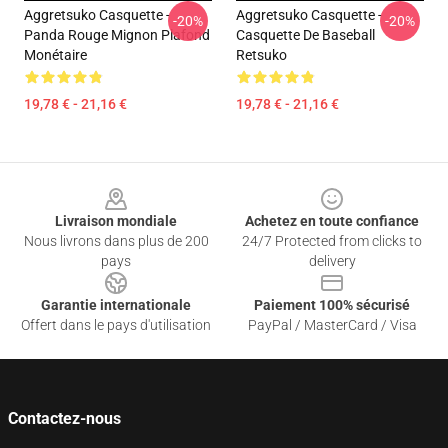
Aggretsuko Casquette -
Aggretsuko Casquette -
-20%
-20%
Panda Rouge Mignon Plafond
Casquette De Baseball
Monétaire
Retsuko
19,78 € - 21,16 €
19,78 € - 21,16 €
Footer
Livraison mondiale
Achetez en toute confiance
Nous livrons dans plus de 200
24/7 Protected from clicks to
pays
delivery
Garantie internationale
Paiement 100% sécurisé
Offert dans le pays d'utilisation
PayPal / MasterCard / Visa
Contactez-nous