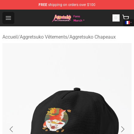
FREE
shipping on orders over $100
Aggretsuko Store - Official Aggretsuko Merchandise Sho
Open menu
Accueil
/
Aggretsuko Vêtements
/
Aggretsuko Chapeaux