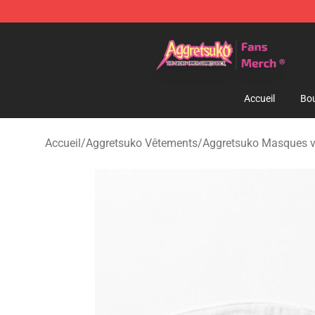
Aggretsuko Store - Official Aggretsuko Merchandise S
Accueil
Bou
Accueil
/
Aggretsuko Vêtements
/
Aggretsuko Masques v