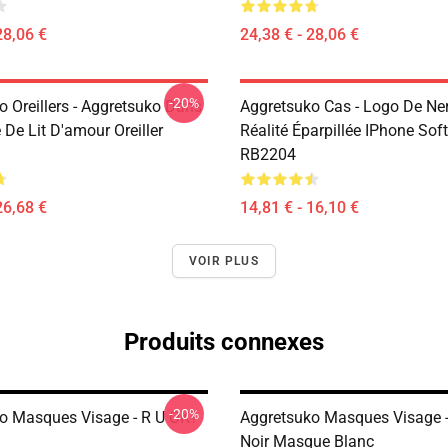
28,06 €
24,38 € - 28,06 €
-20%
o Oreillers - Aggretsuko Dans
Aggretsuko Cas - Logo De Ne
De Lit D'amour Oreiller
Réalité Éparpillée IPhone Sof
RB2204
26,68 €
14,81 € - 16,10 €
VOIR PLUS
Produits connexes
-20%
o Masques Visage - R U OK?
Aggretsuko Masques Visage -
Noir Masque Blanc