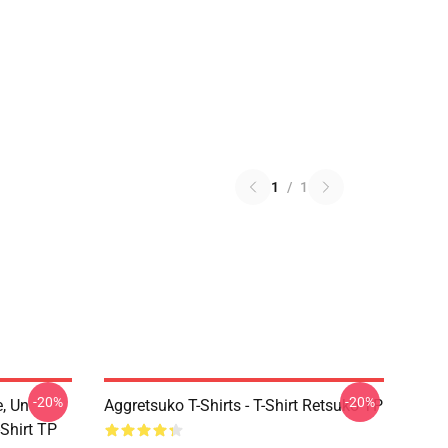
1
/
1
-20%
-20%
e, Un
Aggretsuko T-Shirts - T-Shirt Retsuko TP
-Shirt TP