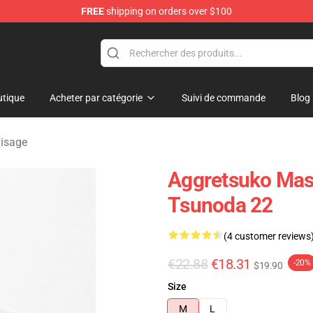
FREE
shipping on orders over $100
hop
tique
Acheter par catégorie
Suivi de commande
Blog
isage
Aggretsuko Mas
Tsunoda 22
(4 customer reviews
€22.88
€18.31
-20%
$19.90
Size
M
L