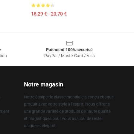
18,29 € - 20,70 €
e
Paiement 100% sécurisé
tion
PayPal / MasterCard / Visa
Notre magasin
n
Notre équipe de classe mondiale a conçu chaque
produit avec votre style à l'esprit. Nous offrons
ement
une grande variété de produits de haute qualité
et magnifiques pour vous assurer de rester
unique et élégant.