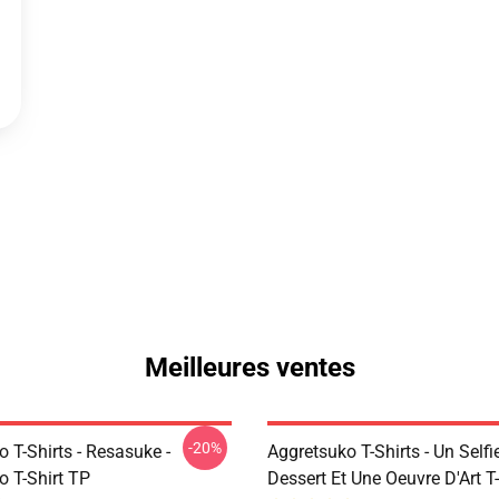
Meilleures ventes
-20%
 T-Shirts - Resasuke -
Aggretsuko T-Shirts - Un Selfi
o T-Shirt TP
Dessert Et Une Oeuvre D'Art T