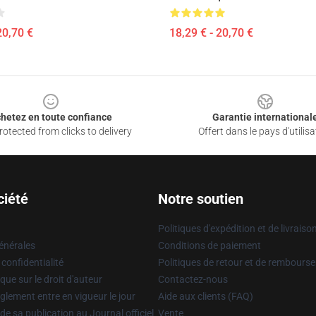
20,70 €
18,29 € - 20,70 €
hetez en toute confiance
Garantie international
otected from clicks to delivery
Offert dans le pays d'utilisa
ciété
Notre soutien
Politiques d'expédition et de livraiso
énérales
Conditions de paiement
 confidentialité
Politiques de retour et de rembours
que sur le droit d'auteur
Contactez-nous
glement entre en vigueur le jour
Aide aux clients (FAQ)
 de sa publication au Journal officiel
Vente