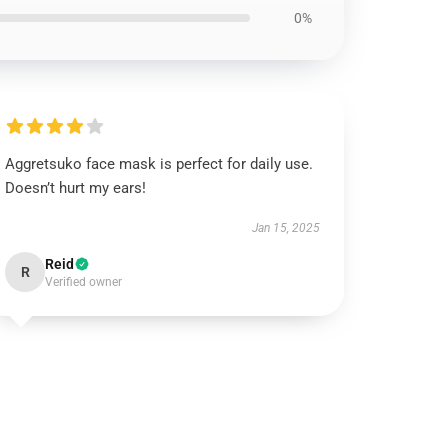
0%
Aggretsuko face mask is perfect for daily use.
Doesn’t hurt my ears!
Jan 15, 2025
Reid
R
Verified owner