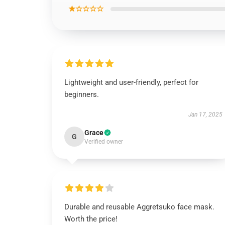
★☆☆☆☆
Lightweight and user-friendly, perfect for
beginners.
Jan 17, 2025
Grace
G
Verified owner
Durable and reusable Aggretsuko face mask.
Worth the price!