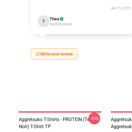
Jan 15, 2025
Thea
T
Verified owner
Write your review
-20%
Aggretsuko T-Shirts - PROTEIN (texte
Aggretsuko
Noir) T-Shirt TP
Aggretsuk