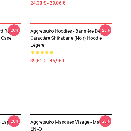
24,38 € - 28,06 €
-20%
-20%
rd Rock
Aggretsuko Hoodies - Bannière De
t Case
Caractère Shikabane (noir) Hoodie
Légère
39,51 € - 45,95 €
-20%
-20%
 Lapin
Aggretsuko Masques Visage - Masque
ENI-O