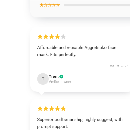
★☆☆☆☆
Affordable and reusable Aggretsuko face
mask. Fits perfectly.
Jan 19, 2025
Trent
T
Verified owner
Superior craftsmanship, highly suggest, with
prompt support.