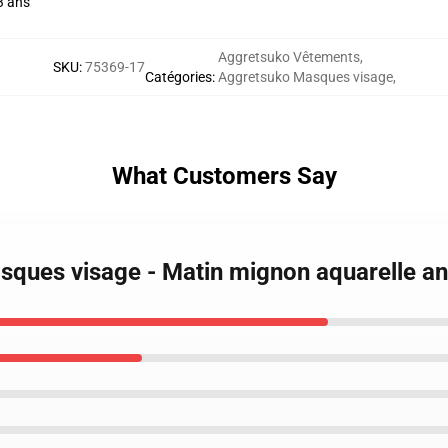
3 ans
Aggretsuko Vêtements
,
SKU
:
75369-17
Catégories
:
Aggretsuko Masques visage
,
What Customers Say
sques visage - Matin mignon aquarelle a