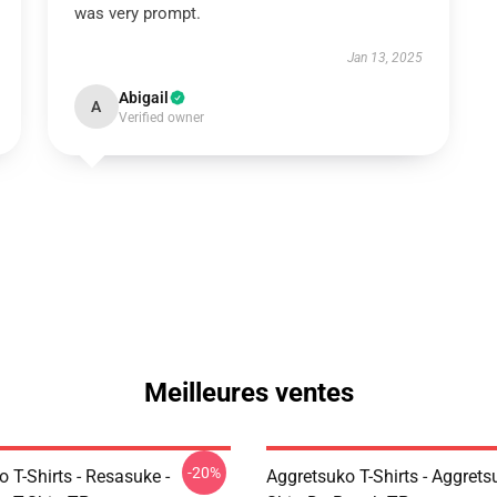
was very prompt.
Jan 13, 2025
Abigail
A
Verified owner
Meilleures ventes
-20%
 T-Shirts - Resasuke -
Aggretsuko T-Shirts - Aggrets