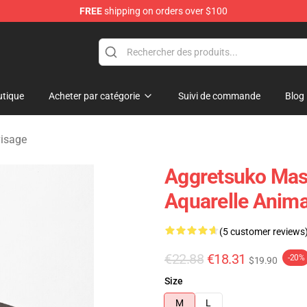
FREE
shipping on orders over $100
hop
tique
Acheter par catégorie
Suivi de commande
Blog
isage
Aggretsuko Mas
Aquarelle Anim
(5 customer reviews
€22.88
€18.31
-20%
$19.90
Size
M
L