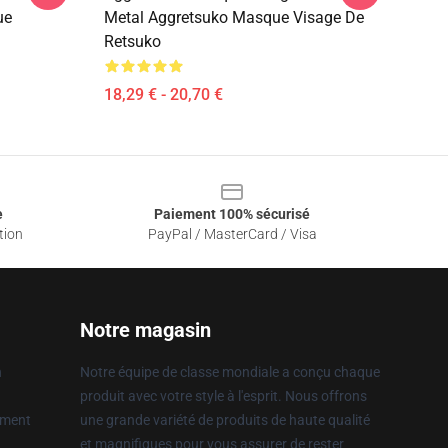
ue
Metal Aggretsuko Masque Visage De
Retsuko
18,29 € - 20,70 €
e
Paiement 100% sécurisé
tion
PayPal / MasterCard / Visa
Notre magasin
n
Notre équipe de classe mondiale a conçu chaque
produit avec votre style à l'esprit. Nous offrons
ement
une grande variété de produits de haute qualité
et magnifiques pour vous assurer de rester