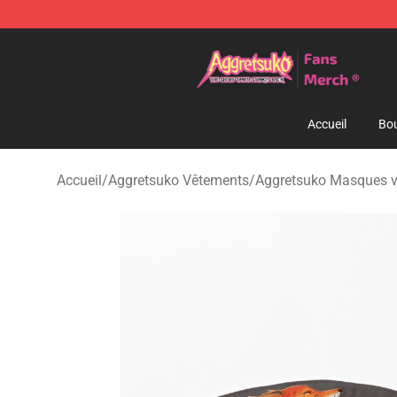
Aggretsuko Store - Official Aggretsuko Merchandise S
Accueil
Bou
Accueil
/
Aggretsuko Vêtements
/
Aggretsuko Masques v