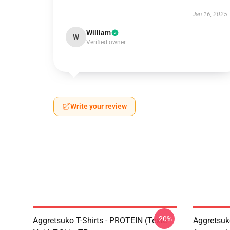
Jan 16, 2025
William
W
Verified owner
Write your review
-20%
Aggretsuko T-Shirts - PROTEIN (texte
Aggretsuko