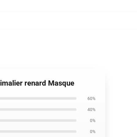
nimalier renard Masque
60%
40%
0%
0%