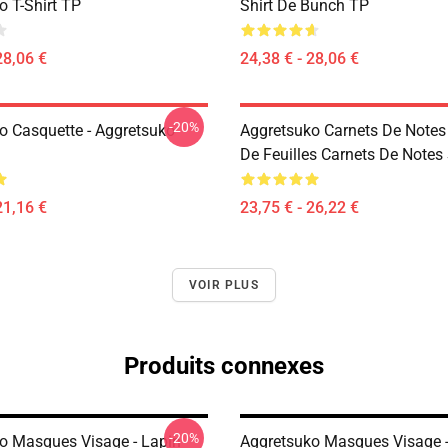
o T-Shirt TP
Shirt De Bunch TP
28,06 €
24,38 € - 28,06 €
-20%
o Casquette - Aggretsuko
Aggretsuko Carnets De Notes
De Feuilles Carnets De Notes 
21,16 €
23,75 € - 26,22 €
VOIR PLUS
Produits connexes
-20%
o Masques Visage - Lapin
Aggretsuko Masques Visage 