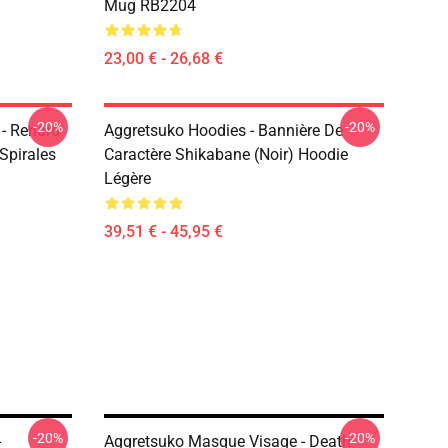
Mug RB2204
23,00 € - 26,68 €
-20%
-20%
 - Renard
Aggretsuko Hoodies - Bannière De
Spirales
Caractère Shikabane (noir) Hoodie
Légère
39,51 € - 45,95 €
-20%
-20%
-
Aggretsuko Masque Visage - Death