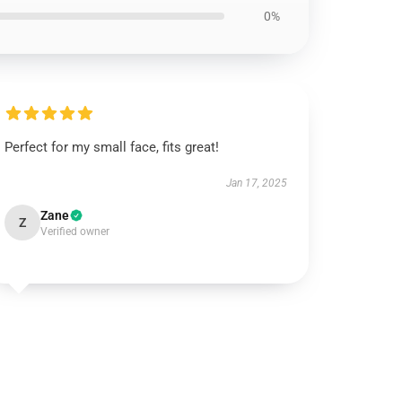
0%
Perfect for my small face, fits great!
Jan 17, 2025
Zane
Z
Verified owner