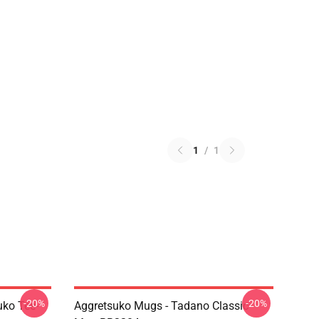
1
/
1
-20%
-20%
uko Tee-
Aggretsuko Mugs - Tadano Classic