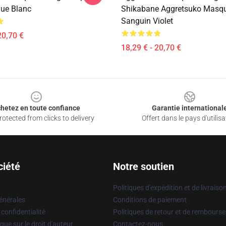
ue Blanc
Shikabane Aggretsuko Masq
Sanguin Violet
20,70 €
18,29 € - 20,70 €
hetez en toute confiance
Garantie international
otected from clicks to delivery
Offert dans le pays d'utilisa
ciété
Notre soutien
Politiques d'expédition et de livraiso
énérales
Conditions de paiement
 confidentialité
Politiques de retour et de rembours
que sur le droit d'auteur
Contactez-nous