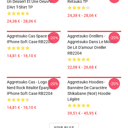
Un Dessert Et Une Oeuvre
Retsuko TP
D'Art T-Shirt TP
24,38 € - 28,06 €
24,38 € - 28,06 €
Aggretsuko Cas Space Cadet
Aggretsuko Oreillers -
-20%
-20%
IPhone Soft Case RB2204
Aggretsuko Dans Le Modèle
De Lit D'amour Oreiller
RB2204
14,81 € - 16,10 €
22,08 € - 26,68 €
Aggretsuko Cas - Logo De
Aggretsuko Hoodies -
-20%
-20%
Nerd Rock Réalité Éparpillée
Bannière De Caractère
IPhone Soft Case RB2204
Shikabane (noir) Hoodie
Légère
14,81 € - 16,10 €
39,51 € - 45,95 €
VOIR PLUS