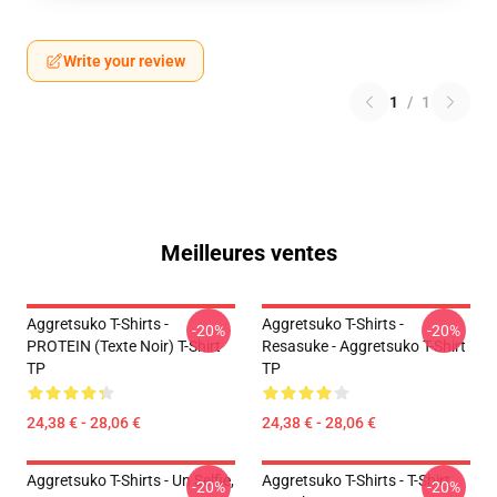
Write your review
1
/
1
Meilleures ventes
Aggretsuko T-Shirts -
Aggretsuko T-Shirts -
-20%
-20%
PROTEIN (texte Noir) T-Shirt
Resasuke - Aggretsuko T-Shirt
TP
TP
24,38 € - 28,06 €
24,38 € - 28,06 €
Aggretsuko T-Shirts - Un Selfie,
Aggretsuko T-Shirts - T-Shirt
-20%
-20%