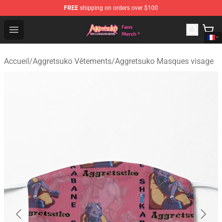
FREE
shipping on orders over $100
Aggretsuko Store - Official Aggretsuko Merchandise Sho
Open menu
Accueil
/
Aggretsuko Vêtements
/
Aggretsuko Masques visage