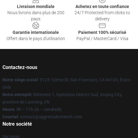
Livraison mondiale
Achetez en toute confiance
Nous livrons dans plus de 200
24/7 Protected from clicks to
pays
delivery
Garantie internationale
Paiement 100% sécurisé
Offert dans le pays d'utilisation
PayPal / MasterCard / Visa
Contactez-nous
Notre siège social
: 9123 10ème St, San Francisco, CA 94103, États-
Unis
Notre entrepôt
: Bâtiment 1, Opération District Sud, Anqing City,
province de Liaoning, CN
Heure
: 9h – 17h (lu – vendredi)
Courriel
: contact@aggretsukomerch.com
Notre société
Sur nous