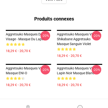
Produits connexes
Aggretsuko Masques Du
Aggretsuko Masques Visage -
-20%
-20%
Visage - Masque Du Lapin
Shikabane Aggretsuko
Masque Sanguin Violet
18,29 € - 20,70 €
18,29 € - 20,70 €
Aggretsuko Masques Visage -
Aggretsuko Masques Visage -
-20%
-20%
Masque ENI-O
Lapin Noir Masque Blanc
18,29 € - 20,70 €
18,29 € - 20,70 €
Footer