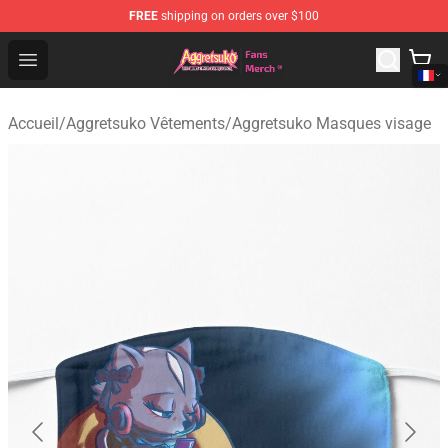
FREE
shipping on orders over $100
Aggretsuko Store - Official Aggretsuko Merchandise Sho
Open menu
Accueil
/
Aggretsuko Vêtements
/
Aggretsuko Masques visage