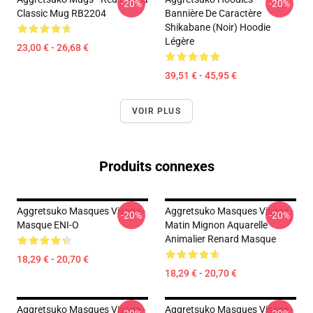
-20%
-20%
Classic Mug RB2204
Bannière De Caractère
Shikabane (noir) Hoodie
Légère
23,00 € - 26,68 €
39,51 € - 45,95 €
VOIR PLUS
Produits connexes
Aggretsuko Masques Visage -
Aggretsuko Masques Visage -
-20%
-20%
Masque ENI-O
Matin Mignon Aquarelle
Animalier Renard Masque
18,29 € - 20,70 €
18,29 € - 20,70 €
Aggretsuko Masques Visage -
Aggretsuko Masques Visage -