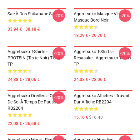
Sac À Dos Shikabane Simple
Aggretsuko Masque Visage -
-20%
-20%
Masque Bord Noir
33,94 € - 38,18 €
18,29 € - 20,70 €
Aggretsuko T-Shirts -
Aggretsuko T-Shirts -
-20%
-20%
PROTEIN (texte Noir) T-Shirt
Resasuke - Aggretsuko T-Shirt
TP
TP
24,38 € - 28,06 €
24,38 € - 28,06 €
Aggretsuko Oreillers - Oreiller
Aggretsuko Affiches - Travail
-20%
De Sol À Temps De Pause
Dur Affiche RB2204
RB2204
15,16 €
$16.48
22,08 € - 26,68 €
Aggretsuko Mugs - Red Panda
Aggretsuko Hoodies -