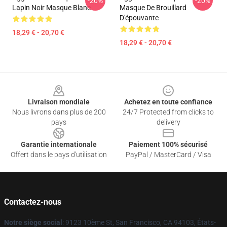
-20%
-20%
Lapin Noir Masque Blanc
Masque De Brouillard
D'épouvante
18,29 € - 20,70 €
18,29 € - 20,70 €
Footer
Livraison mondiale
Achetez en toute confiance
Nous livrons dans plus de 200
24/7 Protected from clicks to
pays
delivery
Garantie internationale
Paiement 100% sécurisé
Offert dans le pays d'utilisation
PayPal / MasterCard / Visa
Contactez-nous
Notre siège social
: 9123 10ème St, San Francisco, CA 94103, États-