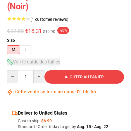
(Noir)
(1 customer reviews)
€22.88
€18.31
-20%
$19.90
Size
M
L
Voir le guide des tailles
Quantity
AJOUTER AU PANIER
Cette vente se termine dans
02
:
06
:
54
Deliver to United States
Cost to ship:
$6.99
Standard - Order today to get by
Aug. 15 - Aug. 22