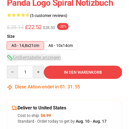
Panda Logo Spiral Notizbuch
(5 customer reviews)
£28.14
£22.52
-20%
$28.50
Size
A5 - 14,8x21cm
A6 - 10x14cm
Größentabelle anzeigen
Quantity
IN DEN WARENKORB
Diese Aktion endet in
01
:
31
:
54
Deliver to United States
Cost to ship:
$6.99
Standard - Order today to get by
Aug. 10 - Aug. 17