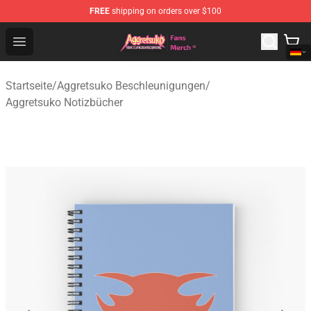
FREE
shipping on orders over $100
Aggretsuko Store - Official Aggretsuko Merchandise Sho
Open menu
Startseite
/
Aggretsuko Beschleunigungen
/
Aggretsuko Notizbücher