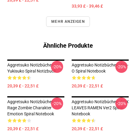
20,39 £ - 22,51 £
33,93 £ - 39,46 £
MEHR ANZEIGEN
Ähnliche Produkte
Aggretsuko Notizbücher -
Aggretsuko Notizbücher - ENI-
-20%
-20%
Yukisuko Spiral Notizbuch
O Spiral Notebook
20,39 £ - 22,51 £
20,39 £ - 22,51 £
Aggretsuko Notizbücher -
Aggretsuko Notizbücher - FOX
-20%
-20%
Rage Zombie Charakter
LEAVES RAMEN Ver2 Spiral
Emotion Spiral Notebook
Notebook
20,39 £ - 22,51 £
20,39 £ - 22,51 £