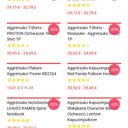
29,15 £ - 32,78 £
29,15 £ - 32,78 £
Aggretsuko T-Shirts -
Aggretsuko T-Shirts -
-20%
-20%
PROTEIN (schwarzer Text) T-
Resasuke - Aggretsuko T-Shirt
Shirt TP
TP
20,93 £ - 24,09 £
20,93 £ - 24,09 £
Aggretsuko Plakate -
Aggretsuko Kapuzenjacke -
-20%
Aggretsuko! Poster RB2204
Red Panda Pullover Hoodie
13,01 £
$16.48
33,93 £ - 39,46 £
Aggretsuko Notizbücher - FOX
Aggretsuko Kapuzenjacken -
-20%
-20%
LEAVES RAMEN Spiral
Shikabane Character Banner
Notebook
(Schwarz) Leichter
Kapuzenpullover