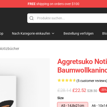
FREE
shipping on orders over $100
hop
op
Nach Kategorie einkaufen
Bestellung verfolgen
Bl
Notizbücher
Aggretsuko Noti
Baumwollkaninc
(5 customer reviews
£28.14
£22.52
-20%
$28.50
Size
A5 - 14,8x21cm
A6 - 10x1