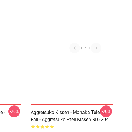
1
/
1
-20%
-20%
e -
Aggretsuko Kissen - Manaka Telefon
Fall - Aggretsuko Pfeil Kissen RB2204