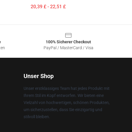
20,39 £ - 22,51 £
e
100% Sicherer Checkout
ten
PayPal / MasterCard / Visa
Unser Shop
Unser erstklassiges Team hat jedes Produkt mit
Ihrem Stil im Kopf entworfen. Wir bieten eine
Vielzahl von hochwertigen, schönen Produkten,
um sicherzustellen, dass Sie einzigartig und
stilvoll bleiben.