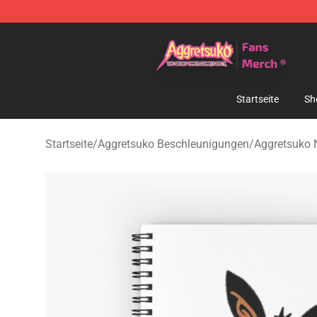
Aggretsuko Store - Official Aggretsuko Merchandise S
Startseite
Sh
Startseite
/
Aggretsuko Beschleunigungen
/
Aggretsuko 