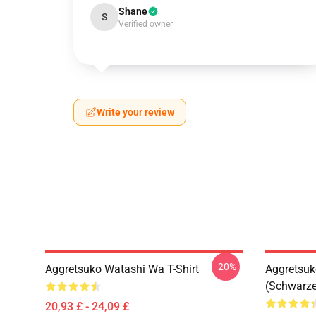
Shane
S
Verified owner
Write your review
-20%
Aggretsuko Watashi Wa T-Shirt
Aggretsuk
(schwarzer
20,93 £ - 24,09 £