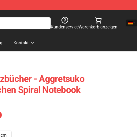
Kundenservice
Warenkorb anzeigen
og
Kontakt
zbücher - Aggretsuko
hen Spiral Notebook
)
4cm