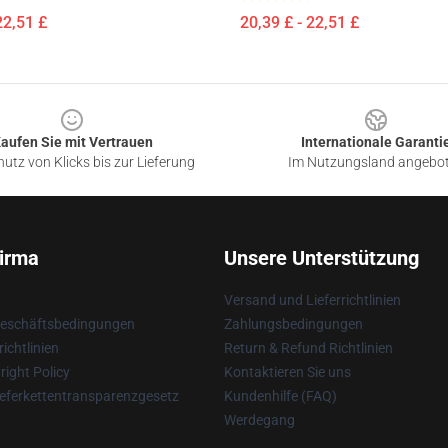
22,51 £
20,39 £ - 22,51 £
aufen Sie mit Vertrauen
Internationale Garanti
utz von Klicks bis zur Lieferung
Im Nutzungsland angebo
irma
Unsere Unterstützung
Versand und Lieferrichtlinien
Geschäftsbedingungen
Zahlungsbedingungen
ichtlinien
Return & Refund Richtlinien
ight Policy
Kontaktieren Sie uns
eferkettentransparenzgesetz
Kundenhilfe (FAQ)
Werdegang