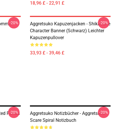
18,96 £ - 22,91 £
-20%
-20%
Sommer
Aggretsuko Kapuzenjacken - Shikabane
Character Banner (Schwarz) Leichter
Kapuzenpullover
33,93 £ - 39,46 £
-20%
-20%
Red Panda
Aggretsuko Notizbücher - Aggretsuko
Scare Spiral Notizbuch