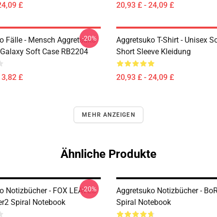
24,09 £
20,93 £ - 24,09 £
-20%
o Fälle - Mensch Aggretsuko
Aggretsuko T-Shirt - Unisex 
Galaxy Soft Case RB2204
Short Sleeve Kleidung
13,82 £
20,93 £ - 24,09 £
MEHR ANZEIGEN
Ähnliche Produkte
-20%
o Notizbücher - FOX LEAVES
Aggretsuko Notizbücher - Bo
2 Spiral Notebook
Spiral Notebook