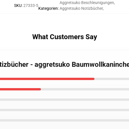
Aggretsuko Beschleunigungen
,
SKU
:
27333-5
Kategorien
:
Aggretsuko Notizbücher
,
What Customers Say
tizbücher - aggretsuko Baumwollkaninch