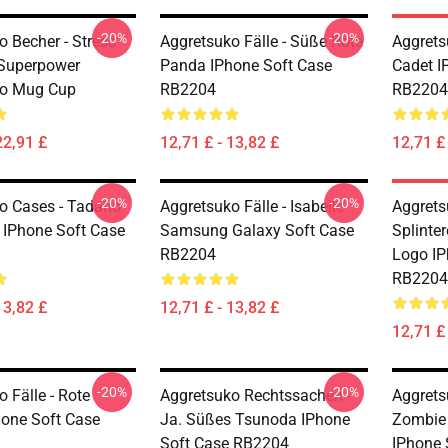
-20%
-20%
o Becher - Stress
Aggretsuko Fälle - Süße Rote
Aggrets
 Superpower
Panda IPhone Soft Case
Cadet I
ko Mug Cup
RB2204
RB2204
22,91 £
12,71 £ - 13,82 £
12,71 £ 
-20%
-20%
o Cases - Tadano
Aggretsuko Fälle - Isabelle
Aggrets
 IPhone Soft Case
Samsung Galaxy Soft Case
Splinte
RB2204
Logo IP
RB2204
13,82 £
12,71 £ - 13,82 £
12,71 £ 
-20%
-20%
 Fälle - Rote
Aggretsuko Rechtssachen -
Aggrets
one Soft Case
Ja. Süßes Tsunoda IPhone
Zombie 
Soft Case RB2204
IPhone 