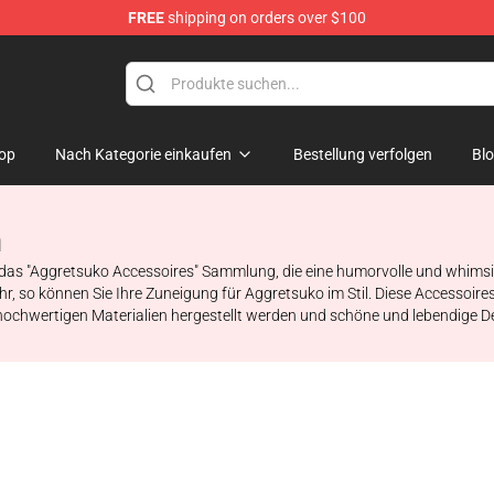
FREE
shipping on orders over $100
hop
op
Nach Kategorie einkaufen
Bestellung verfolgen
Bl
n
 das "Aggretsuko Accessoires" Sammlung, die eine humorvolle und whimsi
 so können Sie Ihre Zuneigung für Aggretsuko im Stil. Diese Accessoires s
 hochwertigen Materialien hergestellt werden und schöne und lebendige D