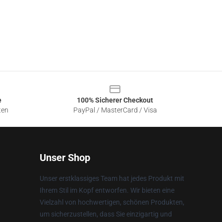
e
100% Sicherer Checkout
ten
PayPal / MasterCard / Visa
Unser Shop
Unser erstklassiges Team hat jedes Produkt mit
Ihrem Stil im Kopf entworfen. Wir bieten eine
Vielzahl von hochwertigen, schönen Produkten,
um sicherzustellen, dass Sie einzigartig und