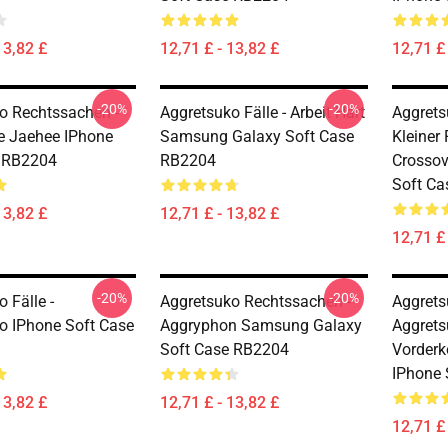
13,82 £
12,71 £ - 13,82 £
12,71 £ 
-20%
-20%
o Rechtssachen -
Aggretsuko Fälle - Arbeit Hart
Aggrets
e Jaehee IPhone
Samsung Galaxy Soft Case
Kleiner
e RB2204
RB2204
Crossov
Soft C
13,82 £
12,71 £ - 13,82 £
12,71 £ 
-20%
-20%
 Fälle -
Aggretsuko Rechtssachen -
Aggretsu
o IPhone Soft Case
Aggryphon Samsung Galaxy
Aggrets
Soft Case RB2204
Vorder
IPhone 
13,82 £
12,71 £ - 13,82 £
12,71 £ 