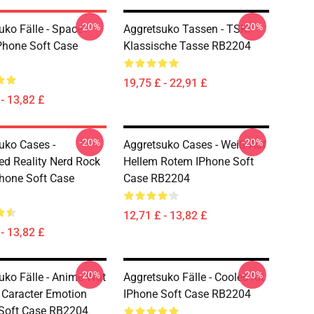
-20%
-20%
uko Fälle - Space
Aggretsuko Tassen - TSK!
Phone Soft Case
Klassische Tasse RB2204
19,75 £ - 22,91 £
- 13,82 £
-20%
-20%
uko Cases -
Aggretsuko Cases - Weiß Auf
red Reality Nerd Rock
Hellem Rotem IPhone Soft
hone Soft Case
Case RB2204
12,71 £ - 13,82 £
- 13,82 £
-20%
-20%
uko Fälle - Anime Wut
Aggretsuko Fälle - Cooles Kit
Caracter Emotion
IPhone Soft Case RB2204
Soft Case RB2204