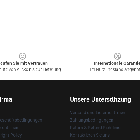
aufen Sie mit Vertrauen
Internationale Garanti
utz von Klicks bis zur Lieferung
Im Nutzungsland angebo
irma
Unsere Unterstützung
Versand und Lieferrichtlinien
Geschäftsbedingungen
Zahlungsbedingungen
ichtlinien
Return & Refund Richtlinien
ight Policy
Kontaktieren Sie uns