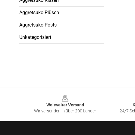
Aggretsuko Kissen
Aggretsuko Plüsch
Aggretsuko Posts
Unkategorisiert
Footer
Weltweiter Versand
K
Wir versenden in über 200 Länder
24/7 Sch