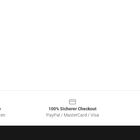
e
100% Sicherer Checkout
ten
PayPal / MasterCard / Visa