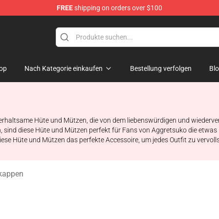
FREE
shipping on orders over $100
hop
op
Nach Kategorie einkaufen
Bestellung verfolgen
Bl
 unterhaltsame Hüte und Mützen, die von dem liebenswürdigen und wieder
en, sind diese Hüte und Mützen perfekt für Fans von Aggretsuko die etwas
iese Hüte und Mützen das perfekte Accessoire, um jedes Outfit zu vervoll
kappen