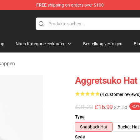
FREE
shipping on orders over $100
hop
op
Nach Kategorie einkaufen
Bestellung verfolgen
Bl
kappen
Aggretsuko Hat 
(4 customer reviews
£21.23
£16.99
-20%
$21.50
Type
Snapback Hat
Bucket Hat
Style