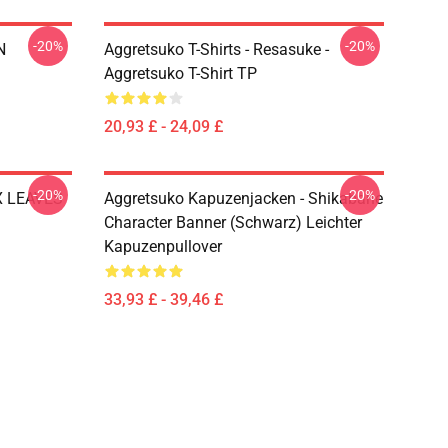
-20%
-20%
N
Aggretsuko T-Shirts - Resasuke -
Aggretsuko T-Shirt TP
20,93 £ - 24,09 £
-20%
-20%
OX LEAVES
Aggretsuko Kapuzenjacken - Shikabane
Character Banner (Schwarz) Leichter
Kapuzenpullover
33,93 £ - 39,46 £