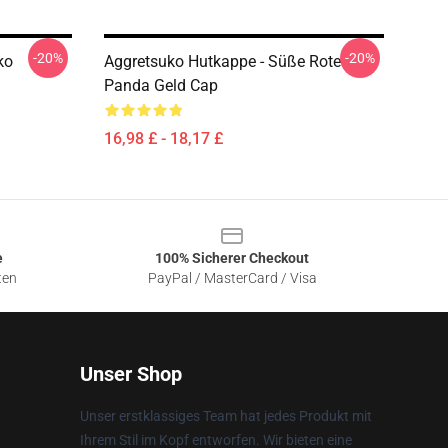
-20%
-20%
ko
Aggretsuko Hutkappe - Süße Rote
Panda Geld Cap
16,98 £ - 18,17 £
e
100% Sicherer Checkout
ten
PayPal / MasterCard / Visa
Unser Shop
Unser erstklassiges Team hat jedes Produkt mit
Ihrem Stil im Kopf entworfen. Wir bieten eine