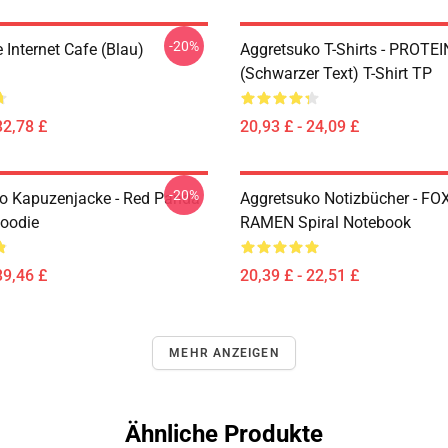
-20%
Internet Cafe (Blau)
Aggretsuko T-Shirts - PROTEI
(schwarzer Text) T-Shirt TP
32,78 £
20,93 £ - 24,09 £
-20%
o Kapuzenjacke - Red Panda
Aggretsuko Notizbücher - F
Hoodie
RAMEN Spiral Notebook
39,46 £
20,39 £ - 22,51 £
MEHR ANZEIGEN
Ähnliche Produkte