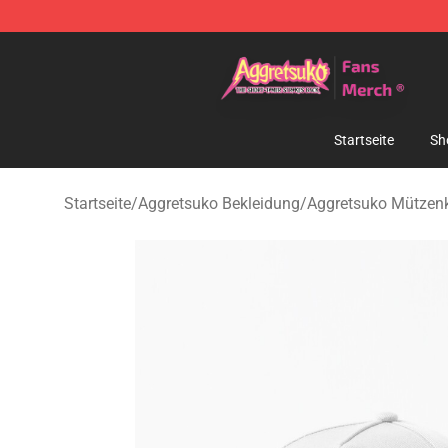
Aggretsuko Store - Official Aggretsuko Merchandise S
Startseite
Sh
Startseite
/
Aggretsuko Bekleidung
/
Aggretsuko Mützen