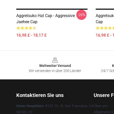
-20%
Aggretsuko Hat Cap - Aggressive
Aggretsu
Jaehee Cap
Cap
16,98 £ - 18,17 £
16,98 £ - 
Footer
Weltweiter Versand
K
Wir versenden in über 200 Länder
24/7 Sch
Kontaktieren Sie uns
Unsere F
Unser Hauptbüro
: 9123 10. St, San Francisco, CA
Über uns
94103, US
Allgemeine 