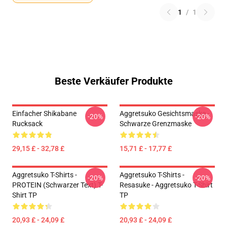
1
/
1
Beste Verkäufer Produkte
Einfacher Shikabane
Aggretsuko Gesichtsmaske -
-20%
-20%
Rucksack
Schwarze Grenzmaske
29,15 £ - 32,78 £
15,71 £ - 17,77 £
Aggretsuko T-Shirts -
Aggretsuko T-Shirts -
-20%
-20%
PROTEIN (schwarzer Text) T-
Resasuke - Aggretsuko T-Shirt
Shirt TP
TP
20,93 £ - 24,09 £
20,93 £ - 24,09 £