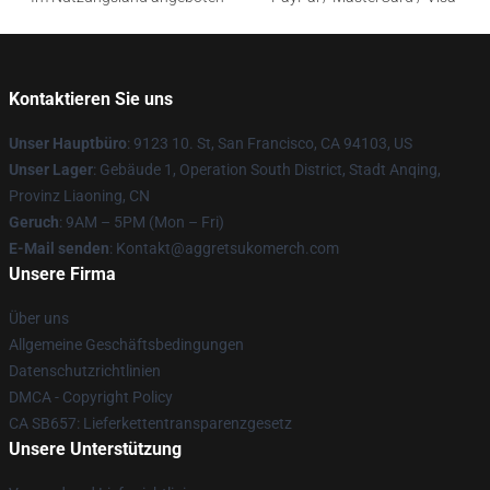
Kontaktieren Sie uns
Unser Hauptbüro
: 9123 10. St, San Francisco, CA 94103, US
Unser Lager
: Gebäude 1, Operation South District, Stadt Anqing,
Provinz Liaoning, CN
Geruch
: 9AM – 5PM (Mon – Fri)
E-Mail senden
: Kontakt@aggretsukomerch.com
Unsere Firma
Über uns
Allgemeine Geschäftsbedingungen
Datenschutzrichtlinien
DMCA - Copyright Policy
CA SB657: Lieferkettentransparenzgesetz
Unsere Unterstützung