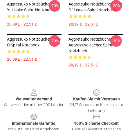
Aggretsuko Notizbücher -
Aggretsuko Notizbücher - Fox
-20%
-20%
Yukisuko Spiral Notizbuch
Of Leaves Spiral Notebook
20,39 £ - 22,51 £
20,39 £ - 22,51 £
Aggretsuko Notizbücher - ENI-
Aggretsuko Notizbücher -
-20%
-20%
O Spiral Notebook
Aggressive Jaehee Spiral
Notizbuch
20,39 £ - 22,51 £
20,39 £ - 22,51 £
Footer
Weltweiter Versand
Kaufen Sie mit Vertrauen
Wir versenden in über 200 Länder
24/7 Schutz von Klicks bis zur
Lieferung
Internationale Garantie
100% Sicherer Checkout
Im Nutzungsland angeboten
PayPal / MasterCard / Visa