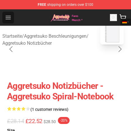
FREE
shipping on orders over $100
Aggretsuko Store - Official Aggretsuko Merchandise Sho
Open menu
blank template
Startseite
/
Aggretsuko Beschleunigungen
/
Aggretsuko Notizbücher
Aggretsuko Notizbücher -
Aggretsuko Spiral-Notebook
(1 customer reviews)
£28.14
£22.52
-20%
$28.50
Size