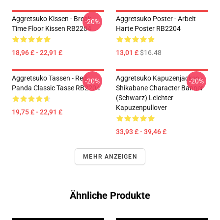
Aggretsuko Kissen - Break
Aggretsuko Poster - Arbeit
-20%
Time Floor Kissen RB2204
Harte Poster RB2204
18,96 £ - 22,91 £
13,01 £
$16.48
Aggretsuko Tassen - Red
Aggretsuko Kapuzenjacken -
-20%
-20%
Panda Classic Tasse RB2204
Shikabane Character Banner
(Schwarz) Leichter
Kapuzenpullover
19,75 £ - 22,91 £
33,93 £ - 39,46 £
MEHR ANZEIGEN
Ähnliche Produkte