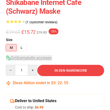
Shikabane Internet Cafe
(schwarz) Maske
(1 customer reviews)
£19.65
£15.72
-20%
$19.90
Size
M
L
Größentabelle anzeigen
Quantity
IN DEN WARENKORB
Diese Aktion endet in
03
:
22
:
54
Deliver to United States
Cost to ship:
$6.99