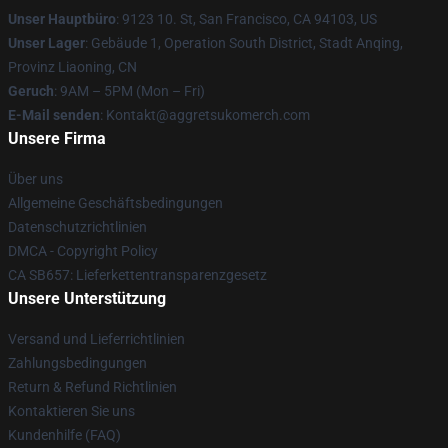
Unser Hauptbüro
: 9123 10. St, San Francisco, CA 94103, US
Unser Lager
: Gebäude 1, Operation South District, Stadt Anqing,
Provinz Liaoning, CN
Geruch
: 9AM – 5PM (Mon – Fri)
E-Mail senden
: Kontakt@aggretsukomerch.com
Unsere Firma
Über uns
Allgemeine Geschäftsbedingungen
Datenschutzrichtlinien
DMCA - Copyright Policy
CA SB657: Lieferkettentransparenzgesetz
Unsere Unterstützung
Versand und Lieferrichtlinien
Zahlungsbedingungen
Return & Refund Richtlinien
Kontaktieren Sie uns
Kundenhilfe (FAQ)