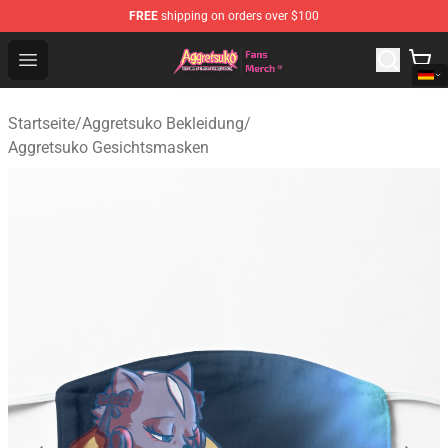
FREE
shipping on orders over $100
Aggretsuko Store - Official Aggretsuko Merchandise Sho
Open menu
Startseite
/
Aggretsuko Bekleidung
/
Aggretsuko Gesichtsmasken