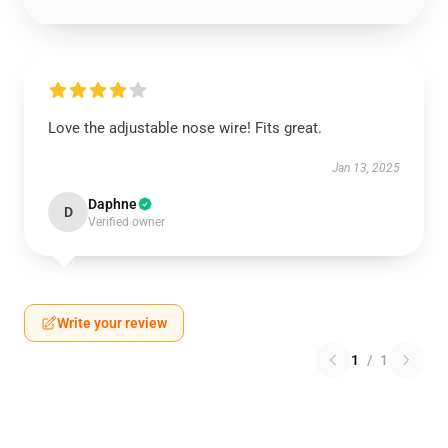
Love the adjustable nose wire! Fits great.
Jan 13, 2025
Daphne
D
Verified owner
Write your review
1
/
1