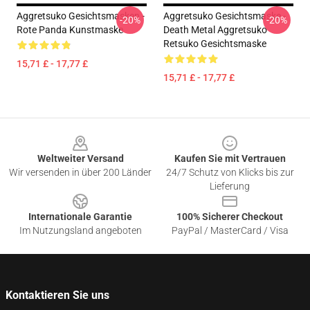
Aggretsuko Gesichtsmasken -
Aggretsuko Gesichtsmaske -
-20%
-20%
Rote Panda Kunstmaske
Death Metal Aggretsuko
Retsuko Gesichtsmaske
15,71 £ - 17,77 £
15,71 £ - 17,77 £
Footer
Weltweiter Versand
Kaufen Sie mit Vertrauen
Wir versenden in über 200 Länder
24/7 Schutz von Klicks bis zur
Lieferung
Internationale Garantie
100% Sicherer Checkout
Im Nutzungsland angeboten
PayPal / MasterCard / Visa
Kontaktieren Sie uns