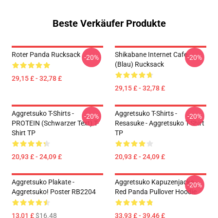
Beste Verkäufer Produkte
Roter Panda Rucksack
Shikabane Internet Cafe
-20%
-20%
(Blau) Rucksack
29,15 £ - 32,78 £
29,15 £ - 32,78 £
Aggretsuko T-Shirts -
Aggretsuko T-Shirts -
-20%
-20%
PROTEIN (schwarzer Text) T-
Resasuke - Aggretsuko T-Shirt
Shirt TP
TP
20,93 £ - 24,09 £
20,93 £ - 24,09 £
Aggretsuko Plakate -
Aggretsuko Kapuzenjacke -
-20%
Aggretsuko! Poster RB2204
Red Panda Pullover Hoodie
13,01 £
$16.48
33,93 £ - 39,46 £