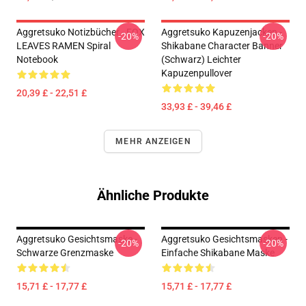
Aggretsuko Notizbücher - FOX
Aggretsuko Kapuzenjacken -
-20%
-20%
LEAVES RAMEN Spiral
Shikabane Character Banner
Notebook
(Schwarz) Leichter
Kapuzenpullover
20,39 £ - 22,51 £
33,93 £ - 39,46 £
MEHR ANZEIGEN
Ähnliche Produkte
Aggretsuko Gesichtsmaske -
Aggretsuko Gesichtsmasken -
-20%
-20%
Schwarze Grenzmaske
Einfache Shikabane Maske
15,71 £ - 17,77 £
15,71 £ - 17,77 £