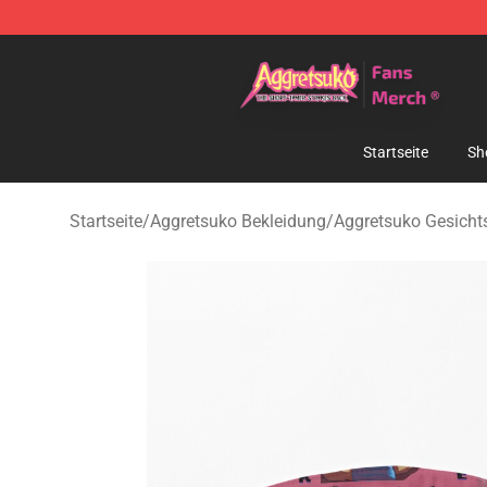
Aggretsuko Store - Official Aggretsuko Merchandise S
Startseite
Sh
Startseite
/
Aggretsuko Bekleidung
/
Aggretsuko Gesich