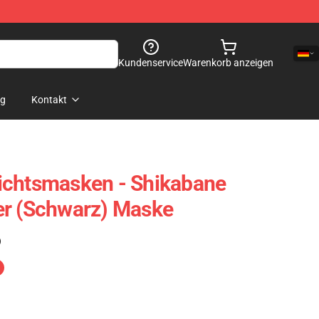
Kundenservice
Warenkorb anzeigen
og
Kontakt
ichtsmasken - Shikabane
er (schwarz) Maske
)