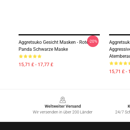
-20%
Aggretsuko Gesicht Masken - Rote
Aggretsuk
Panda Schwarze Maske
Aggressiv
Atembera
15,71 £ - 17,77 £
15,71 £ - 
Footer
Weltweiter Versand
K
Wir versenden in über 200 Länder
24/7 Sch