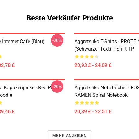
Beste Verkäufer Produkte
-20%
Internet Cafe (Blau)
Aggretsuko T-Shirts - PROTEI
(schwarzer Text) T-Shirt TP
32,78 £
20,93 £ - 24,09 £
-20%
o Kapuzenjacke - Red Panda
Aggretsuko Notizbücher - F
Hoodie
RAMEN Spiral Notebook
39,46 £
20,39 £ - 22,51 £
MEHR ANZEIGEN