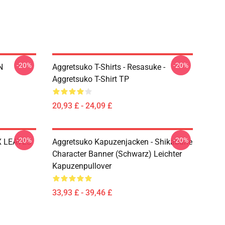
-20%
-20%
N
Aggretsuko T-Shirts - Resasuke -
Aggretsuko T-Shirt TP
20,93 £ - 24,09 £
-20%
-20%
OX LEAVES
Aggretsuko Kapuzenjacken - Shikabane
Character Banner (Schwarz) Leichter
Kapuzenpullover
33,93 £ - 39,46 £