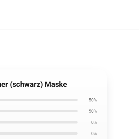
ner (schwarz) Maske
50%
50%
0%
0%