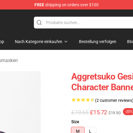
FREE
shipping on orders over $100
hop
op
Nach Kategorie einkaufen
Bestellung verfolgen
Bl
tsmasken
Aggretsuko Ges
Character Bann
(2 customer reviews
£19.65
£15.72
-20%
$19.90
Size
M
L