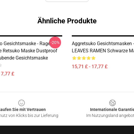
Ähnliche Produkte
-20%
o Gesichtsmaske - Rage
Aggretsuko Gesichtsmasken 
e Retsuko Maske Dustproof
LEAVES RAMEN Schwarze M
ubende Gesichtsmaske
15,71 £ - 17,77 £
17,77 £
aufen Sie mit Vertrauen
Internationale Garanti
utz von Klicks bis zur Lieferung
Im Nutzungsland angebo