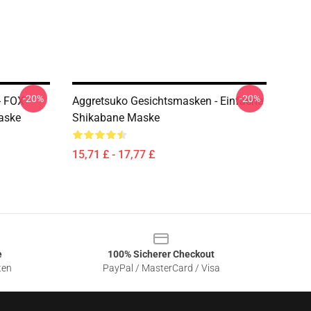
-20%
-20%
- FOX
Aggretsuko Gesichtsmasken - Einfache
aske
Shikabane Maske
15,71 £ - 17,77 £
e
100% Sicherer Checkout
ten
PayPal / MasterCard / Visa