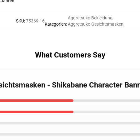
3 Jahren
Aggretsuko Bekleidung
,
SKU
:
75369-16
Kategorien
:
Aggretsuko Gesichtsmasken
,
What Customers Say
esichtsmasken - Shikabane Character Ban