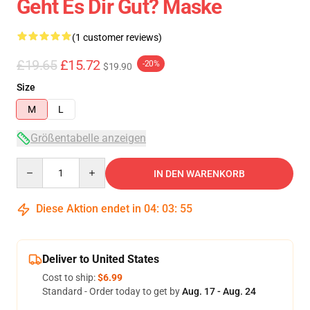
Geht Es Dir Gut? Maske
(1 customer reviews)
£19.65
£15.72
-20%
$19.90
Size
M
L
Größentabelle anzeigen
Quantity
IN DEN WARENKORB
Diese Aktion endet in
04
:
03
:
54
Deliver to United States
Cost to ship:
$6.99
Standard - Order today to get by
Aug. 17 - Aug. 24