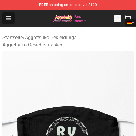
FREE
shipping on orders over $100
Aggretsuko Store - Official Aggretsuko Merchandise Sho
Open menu
Startseite
/
Aggretsuko Bekleidung
/
Aggretsuko Gesichtsmasken