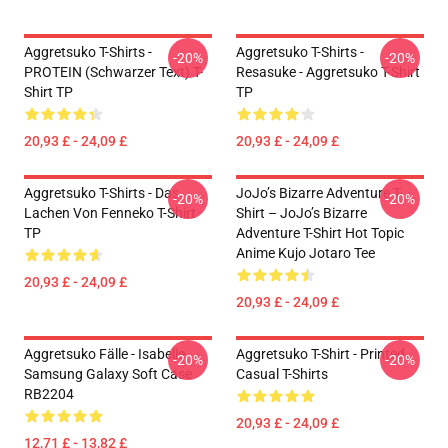
Aggretsuko T-Shirts -
Aggretsuko T-Shirts -
-20%
-20%
PROTEIN (schwarzer Text) T-
Resasuke - Aggretsuko T-Shirt
Shirt TP
TP
20,93 £ - 24,09 £
20,93 £ - 24,09 £
Aggretsuko T-Shirts - Das
JoJo’s Bizarre Adventure T-
-20%
-20%
Lachen Von Fenneko T-Shirt
Shirt – JoJo’s Bizarre
TP
Adventure T-Shirt Hot Topic
Anime Kujo Jotaro Tee
20,93 £ - 24,09 £
20,93 £ - 24,09 £
Aggretsuko Fälle - Isabelle
Aggretsuko T-Shirt - Printed
-20%
-20%
Samsung Galaxy Soft Case
Casual T-Shirts
RB2204
20,93 £ - 24,09 £
12,71 £ - 13,82 £