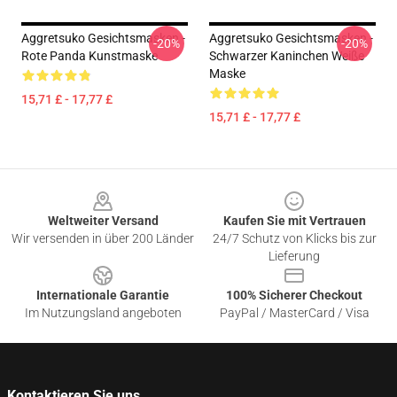
Aggretsuko Gesichtsmasken -
Aggretsuko Gesichtsmasken -
-20%
-20%
Rote Panda Kunstmaske
Schwarzer Kaninchen Weiße
Maske
15,71 £ - 17,77 £
15,71 £ - 17,77 £
Footer
Weltweiter Versand
Kaufen Sie mit Vertrauen
Wir versenden in über 200 Länder
24/7 Schutz von Klicks bis zur
Lieferung
Internationale Garantie
100% Sicherer Checkout
Im Nutzungsland angeboten
PayPal / MasterCard / Visa
Kontaktieren Sie uns