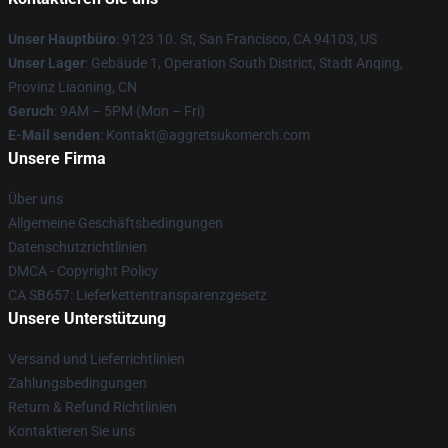
Unser Hauptbüro
: 9123 10. St, San Francisco, CA 94103, US
Unser Lager
: Gebäude 1, Operation South District, Stadt Anqing,
Provinz Liaoning, CN
Geruch
: 9AM – 5PM (Mon – Fri)
E-Mail senden
: Kontakt@aggretsukomerch.com
Unsere Firma
Über uns
Allgemeine Geschäftsbedingungen
Datenschutzrichtlinien
DMCA - Copyright Policy
CA SB657: Lieferkettentransparenzgesetz
Unsere Unterstützung
Versand und Lieferrichtlinien
Zahlungsbedingungen
Return & Refund Richtlinien
Kontaktieren Sie uns