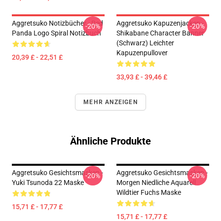
Aggretsuko Notizbücher - Red
Aggretsuko Kapuzenjacken -
-20%
-20%
Panda Logo Spiral Notizbuch
Shikabane Character Banner
(Schwarz) Leichter
Kapuzenpullover
20,39 £ - 22,51 £
33,93 £ - 39,46 £
MEHR ANZEIGEN
Ähnliche Produkte
Aggretsuko Gesichtsmasken -
Aggretsuko Gesichtsmasken -
-20%
-20%
Yuki Tsunoda 22 Maske
Morgen Niedliche Aquarell
Wildtier Fuchs Maske
15,71 £ - 17,77 £
15,71 £ - 17,77 £