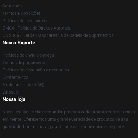
Sobre nós
Termos e Condições
Políticas de privacidade
DMCA - Política de Direitos Autorais
CA SB657: Lei de Transparência de Cadeia de Suprimentos
Nosso Suporte
Políticas de envio e entrega
Termos de pagamento
Políticas de devolução e reembolso
Contacte-nos
Ajuda ao cliente (FAQ)
Whosale
Nossa loja
Nossa equipe de classe mundial projetou cada produto com seu estilo
em mente. Oferecemos uma grande variedade de produtos de alta
qualidade, bonitos para garantir que você fique único e elegante.