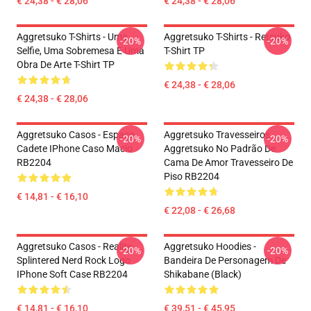
€ 24,38 - € 28,06
€ 24,38 - € 28,06
Aggretsuko T-Shirts - Uma
Aggretsuko T-Shirts - Retsuko
-20%
-20%
Selfie, Uma Sobremesa E Uma
T-Shirt TP
Obra De Arte T-Shirt TP
€ 24,38 - € 28,06
€ 24,38 - € 28,06
Aggretsuko Casos - Espaço
Aggretsuko Travesseiros...
-20%
-20%
Cadete IPhone Caso Macio
Aggretsuko No Padrão De
RB2204
Cama De Amor Travesseiro De
Piso RB2204
€ 14,81 - € 16,10
€ 22,08 - € 26,68
Aggretsuko Casos - Reality
Aggretsuko Hoodies -
-20%
-20%
Splintered Nerd Rock Logo
Bandeira De Personagem De
IPhone Soft Case RB2204
Shikabane (Black)
€ 14,81 - € 16,10
€ 39,51 - € 45,95