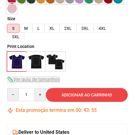
Size
S
M
L
XL
2XL
3XL
4XL
5XL
Print Location
Ver guia de tamanhos
Quantity
ADICIONAR AO CARRINHO
Esta promoção termina em
00
:
43
:
54
Deliver to United States