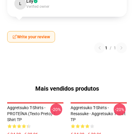
Lily
L
Verified owner
Write your review
1
/
1
Mais vendidos produtos
Aggretsuko T-Shirts -
Aggretsuko T-Shirts -
-20%
-20%
PROTEÍNA (texto Preto) T-
Resasuke - Aggretsuko T-Shirt
Shirt TP
TP