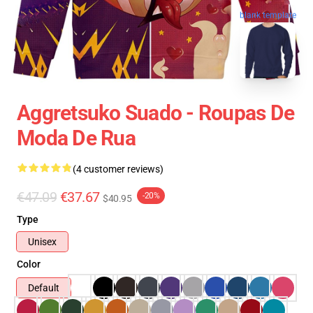
blank template
Aggretsuko Suado - Roupas De
Moda De Rua
(4 customer reviews)
€47.09
€37.67
-20%
$40.95
Type
Unisex
Color
Default