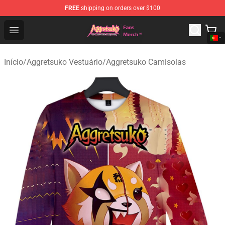
FREE
shipping on orders over $100
Aggretsuko Store - Official Aggretsuko Merchandise Sho
Open menu
Início
/
Aggretsuko Vestuário
/
Aggretsuko Camisolas