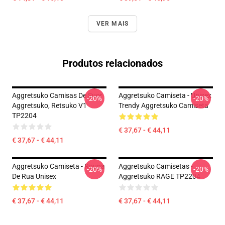
VER MAIS
Produtos relacionados
Aggretsuko Camisas De Suor
Aggretsuko Camiseta - Unisex
-20%
-20%
Aggretsuko, Retsuko V1
Trendy Aggretsuko Camiseta
TP2204
€ 37,67 - € 44,11
€ 37,67 - € 44,11
Aggretsuko Camiseta - Roupa
Aggretsuko Camisetas -
-20%
-20%
De Rua Unisex
Aggretsuko RAGE TP2204
€ 37,67 - € 44,11
€ 37,67 - € 44,11