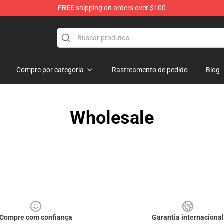
FREE
shipping on orders over $100
hop
Compre por categoria
Rastreamento de pedido
Blog
Wholesale
Compre com confiança
Garantia internacional