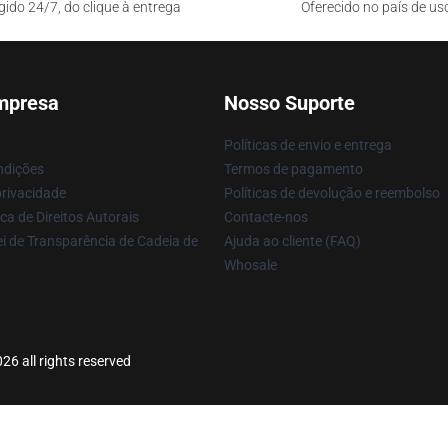
gido 24/7, do clique à entrega
Oferecido no país de us
mpresa
Nosso Suporte
Políticas de envio e entrega
ndições
Termos de pagamento
privacidade
Políticas de devolução e reembolso
ca de Direitos Autorais
Contacte-nos
i de Transparência de Cadeia de
Ajuda ao cliente (FAQ)
Whosale
6 all rights reserved