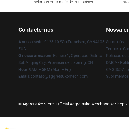
Enviamos para mais de 200 países
Prote
Contacte-nos
Nossa e
A nossa sede
: 9123 10 São Francisco, CA 94103,
Sobre nós
EUA
Termos e Co
O nosso armazém
: Edifício 1, Operação Distrito
Políticas de 
Sul, Anqing City, Província de Liaoning, CN
DMCA - Políti
Hour
: 9AM – 5PM (Mon – Fri)
CA SB657: Le
Email
: contato@aggretsukomech.com
Suprimentos
© Aggretsuko Store - Official Aggretsuko Merchandise Shop 202