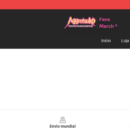
Aggretsuko Store - Official Aggretsuko Merchandise S
Início
Loja
Footer
Envio mundial