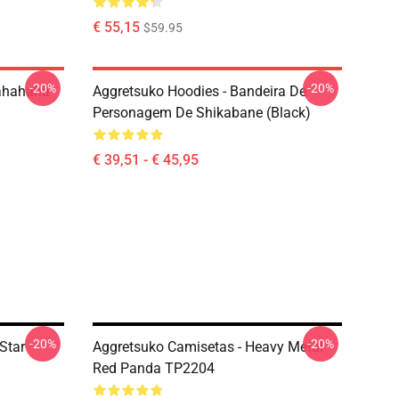
€ 55,15
$59.95
-20%
-20%
ahahaha
Aggretsuko Hoodies - Bandeira De
Personagem De Shikabane (Black)
€ 39,51 - € 45,95
-20%
-20%
Star
Aggretsuko Camisetas - Heavy Metal
Red Panda TP2204