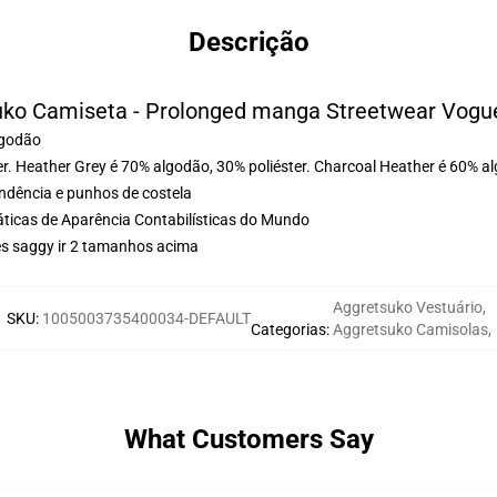
Descrição
uko Camiseta - Prolonged manga Streetwear Vogu
lgodão
r. Heather Grey é 70% algodão, 30% poliéster. Charcoal Heather é 60% al
ondência e punhos de costela
ticas de Aparência Contabilísticas do Mundo
es saggy ir 2 tamanhos acima
Aggretsuko Vestuário
,
SKU
:
1005003735400034-DEFAULT
Categorias
:
Aggretsuko Camisolas
,
What Customers Say