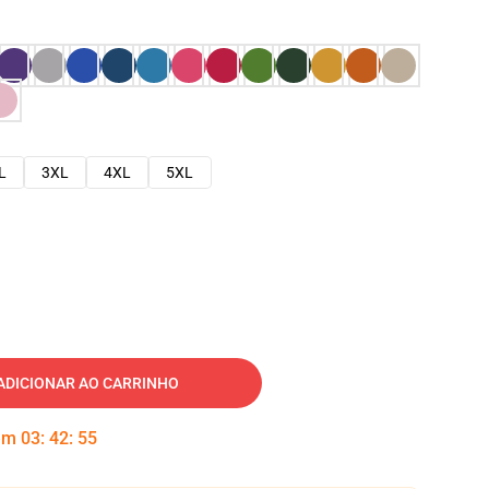
L
3XL
4XL
5XL
ADICIONAR AO CARRINHO
 em
03
:
42
:
54