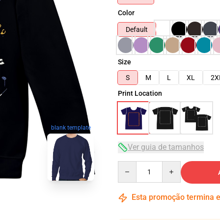
Color
Default
Size
S
M
L
XL
2X
Print Location
blank template
Ver guia de tamanhos
Quantity
Esta promoção termina