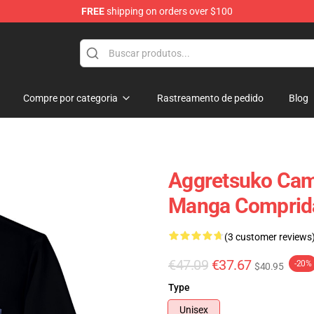
FREE
shipping on orders over $100
hop
Compre por categoria
Rastreamento de pedido
Blog
Aggretsuko Cam
Manga Comprid
(3 customer reviews
€47.09
€37.67
-20%
$40.95
Type
Unisex