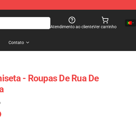
Atendimento ao cliente
Ver carrinho
Contato
iseta - Roupas De Rua De
a
)