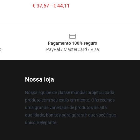
€ 37,67 - € 44,11
Pagamento 100% seguro
o
PayPal / MasterCard / Visa
Nossa loja
Nossa equipe de classe mundial projetou cada
produto com seu estilo em mente. Oferecemos
uma grande variedade de produtos de alta
qualidade, bonitos para garantir que você fique
único e elegante.