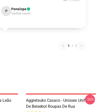
Jan 17, 2025
Penelope
P
Verified owner
1
/
1
-20%
ra Leão
Aggretsuko Casaco - Unissex Uniforme
De Beisebol Roupas De Rua