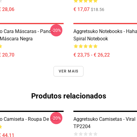
€ 28,06
€ 17,07
$18.56
-20%
o Cara Máscaras - Panda
Aggretsuko Notebooks - Hah
 Máscara Negra
Spiral Notebook
€ 20,70
€ 23,75 - € 26,22
VER MAIS
Produtos relacionados
-20%
o Camiseta - Roupa De Rua
Aggretsuko Camisetas - Viral 
TP2204
€ 44,11