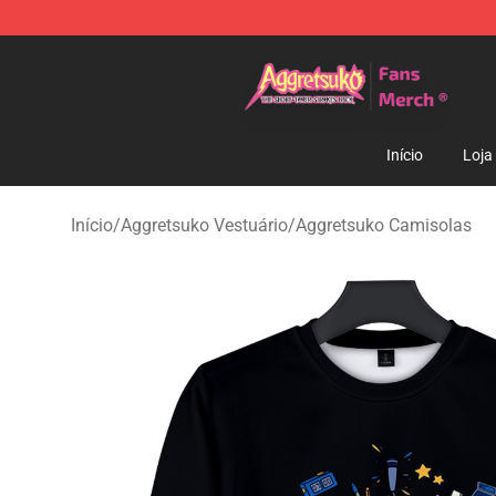
Aggretsuko Store - Official Aggretsuko Merchandise S
Início
Loja
Início
/
Aggretsuko Vestuário
/
Aggretsuko Camisolas