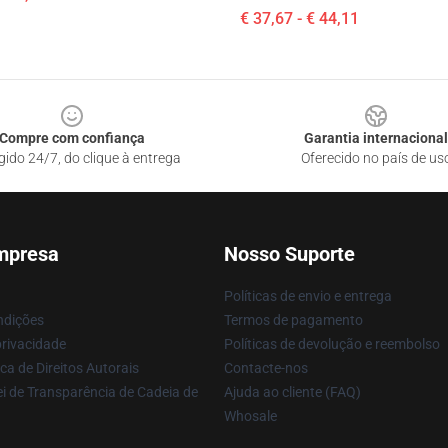
€ 37,67 - € 44,11
Compre com confiança
Garantia internacional
gido 24/7, do clique à entrega
Oferecido no país de us
mpresa
Nosso Suporte
Políticas de envio e entrega
ndições
Termos de pagamento
privacidade
Políticas de devolução e reembolso
ca de Direitos Autorais
Contacte-nos
i de Transparência de Cadeia de
Ajuda ao cliente (FAQ)
Whosale