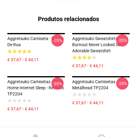
Produtos relacionados
Aggretsuko Camiseta - Roupa
Aggretsuko Sweatshirts:
-20%
-20%
De Rua
Burnout Never Looked So
Adorable Sweatshirt
€ 37,67 - € 44,11
€ 37,67 - € 44,11
Aggretsuko Camisetas - Work
Aggretsuko Camisetas -
-20%
-20%
Home Internet Sleep - Retsuko
Metälhead TP2204
TP2204
€ 37,67 - € 44,11
€ 37,67 - € 44,11
Footer