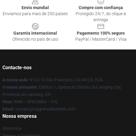
Envio mundial
Compre com confiança
Enviamos para mais de 200 países
Protegido 24/7, do clique à
entrega
Garantia internacional
Pagamento 100% seguro
Oferecido no país de uso
PayPal / MasterCard / Visa
Contacte-nos
A nossa sede
: 9123 10 São Francisco, CA 94103, EUA
O nosso armazém
: Edifício 1, Operação Distrito Sul, Anqing City,
Província de Liaoning, CN
Hour
: 9AM – 5PM (Mon – Fri)
Email
: contato@aggretsukomech.com
Nossa empresa
Sobre nós
Termos e Condições