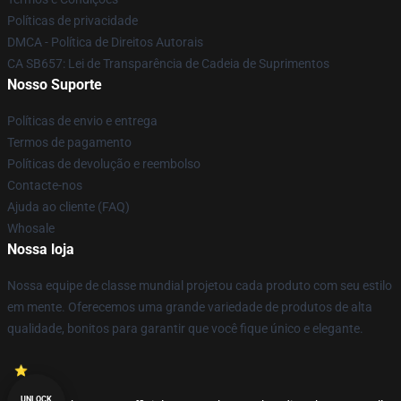
Políticas de privacidade
DMCA - Política de Direitos Autorais
CA SB657: Lei de Transparência de Cadeia de Suprimentos
Nosso Suporte
Políticas de envio e entrega
Termos de pagamento
Políticas de devolução e reembolso
Contacte-nos
Ajuda ao cliente (FAQ)
Whosale
Nossa loja
Nossa equipe de classe mundial projetou cada produto com seu estilo
em mente. Oferecemos uma grande variedade de produtos de alta
qualidade, bonitos para garantir que você fique único e elegante.
UNLOCK