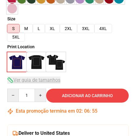
Size
S
M
L
XL
2XL
3XL
4XL
5XL
Print Location
Ver guia de tamanhos
Quantity
ADICIONAR AO CARRINHO
Esta promoção termina em
02
:
06
:
54
Deliver to United States