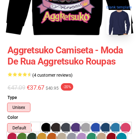
blank template
Aggretsuko Camiseta - Moda
De Rua Aggretsuko Roupas
(4 customer reviews)
€47.09
€37.67
-20%
$40.95
Type
Unisex
Color
Default