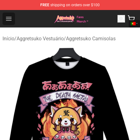
FREE
shipping on orders over $100
Aggretsuko Store - Official Aggretsuko Merchandise Sho
Open menu
Início
/
Aggretsuko Vestuário
/
Aggretsuko Camisolas