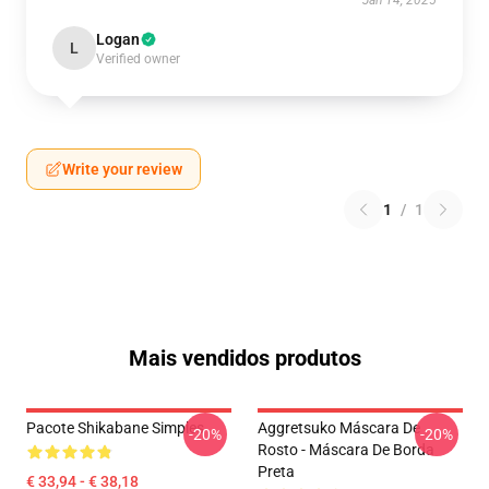
Jan 14, 2025
Logan
L
Verified owner
Write your review
1
/
1
Mais vendidos produtos
Pacote Shikabane Simples
Aggretsuko Máscara De
-20%
-20%
Rosto - Máscara De Borda
Preta
€ 33,94 - € 38,18