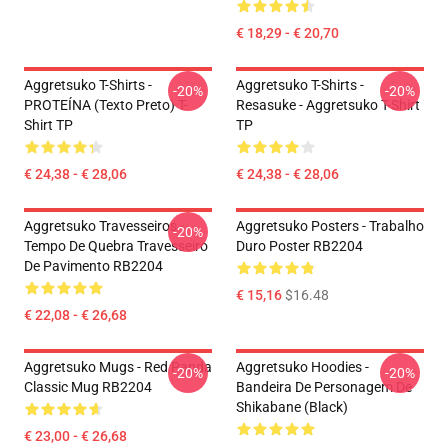
€ 18,29 - € 20,70
Aggretsuko T-Shirts -
Aggretsuko T-Shirts -
-20%
-20%
PROTEÍNA (texto Preto) T-
Resasuke - Aggretsuko T-Shirt
Shirt TP
TP
€ 24,38 - € 28,06
€ 24,38 - € 28,06
Aggretsuko Travesseiros -
Aggretsuko Posters - Trabalho
-20%
Tempo De Quebra Travesseiro
Duro Poster RB2204
De Pavimento RB2204
€ 15,16
$16.48
€ 22,08 - € 26,68
Aggretsuko Mugs - Red Panda
Aggretsuko Hoodies -
-20%
-20%
Classic Mug RB2204
Bandeira De Personagem De
Shikabane (Black)
€ 23,00 - € 26,68