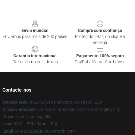
Footer
Envio mundial
Compre com confiança
Enviamos para mais de 200 países
Protegido 24/7, do clique à
entrega
Garantia internacional
Pagamento 100% seguro
Oferecido no país de uso
PayPal / MasterCard / Visa
Contacte-nos
A nossa sede
: 9123 10 São Francisco, CA 94103, EUA
O nosso armazém
: Edifício 1, Operação Distrito Sul, Anqing City,
Província de Liaoning, CN
Hour
: 9AM – 5PM (Mon – Fri)
Email
: contato@aggretsukomech.com