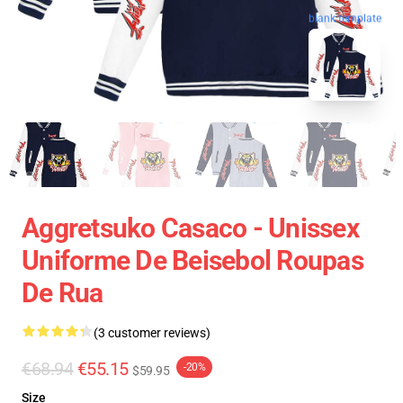
blank template
Aggretsuko Casaco - Unissex
Uniforme De Beisebol Roupas
De Rua
(3 customer reviews)
€68.94
€55.15
-20%
$59.95
Size