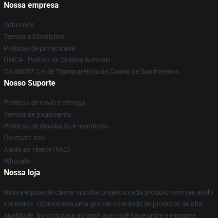
Nossa empresa
Sobre nós
Termos e Condições
Políticas de privacidade
DMCA - Política de Direitos Autorais
CA SB657: Lei de Transparência de Cadeia de Suprimentos
Nosso Suporte
Políticas de envio e entrega
Termos de pagamento
Políticas de devolução e reembolso
Contacte-nos
Ajuda ao cliente (FAQ)
Whosale
Nossa loja
Nossa equipe de classe mundial projetou cada produto com seu estilo
em mente. Oferecemos uma grande variedade de produtos de alta
qualidade, bonitos para garantir que você fique único e elegante.