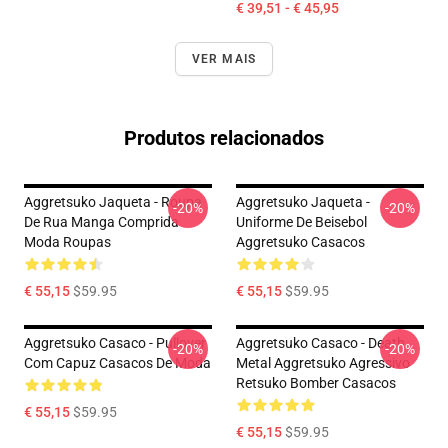
€ 39,51 - € 45,95
VER MAIS
Produtos relacionados
Aggretsuko Jaqueta - Roupa
Aggretsuko Jaqueta -
-20%
-20%
De Rua Manga Comprida
Uniforme De Beisebol
Moda Roupas
Aggretsuko Casacos
€ 55,15
$59.95
€ 55,15
$59.95
Aggretsuko Casaco - Pullover
Aggretsuko Casaco - Death
-20%
-20%
Com Capuz Casacos De Moda
Metal Aggretsuko Agressivo
Retsuko Bomber Casacos
€ 55,15
$59.95
€ 55,15
$59.95