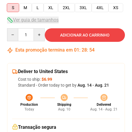
S
M
L
XL
2XL
3XL
4XL
XS
Ver guia de tamanhos
Quantity
ADICIONAR AO CARRINHO
Esta promoção termina em
01
:
28
:
54
Deliver to United States
Cost to ship:
$6.99
Standard - Order today to get by
Aug. 14 - Aug. 21
Production
Shipping
Delivered
Today
Aug. 10
Aug. 14 - Aug. 21
Transação segura