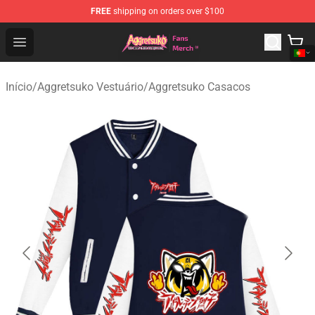
FREE
shipping on orders over $100
Aggretsuko Store - Official Aggretsuko Merchandise Sho
Open menu
Início
/
Aggretsuko Vestuário
/
Aggretsuko Casacos