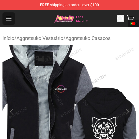
FREE
shipping on orders over $100
Aggretsuko Store - Official Aggretsuko Merchandise Sho
Open menu
Início
/
Aggretsuko Vestuário
/
Aggretsuko Casacos