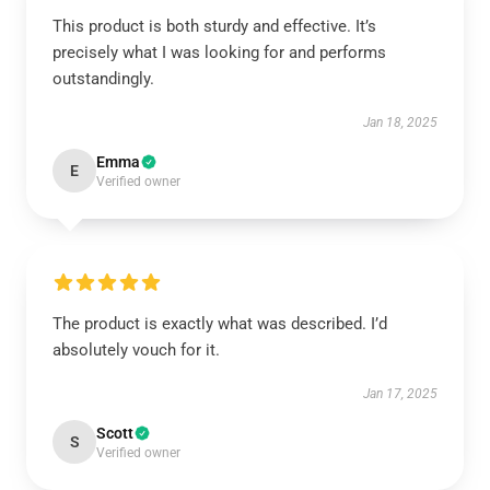
This product is both sturdy and effective. It’s
precisely what I was looking for and performs
outstandingly.
Jan 18, 2025
Emma
E
Verified owner
The product is exactly what was described. I’d
absolutely vouch for it.
Jan 17, 2025
Scott
S
Verified owner