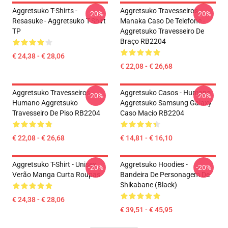
Aggretsuko T-Shirts -
Aggretsuko Travesseiros -
-20%
-20%
Resasuke - Aggretsuko T-Shirt
Manaka Caso De Telefone -
TP
Aggretsuko Travesseiro De
Braço RB2204
€ 24,38 - € 28,06
€ 22,08 - € 26,68
Aggretsuko Travesseiros -
Aggretsuko Casos - Humano
-20%
-20%
Humano Aggretsuko
Aggretsuko Samsung Galaxy
Travesseiro De Piso RB2204
Caso Macio RB2204
€ 22,08 - € 26,68
€ 14,81 - € 16,10
Aggretsuko T-Shirt - Unisex
Aggretsuko Hoodies -
-20%
-20%
Verão Manga Curta Roupas
Bandeira De Personagem De
Shikabane (Black)
€ 24,38 - € 28,06
€ 39,51 - € 45,95