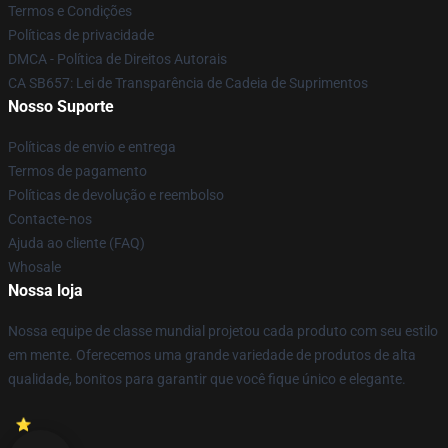
Termos e Condições
Políticas de privacidade
DMCA - Política de Direitos Autorais
CA SB657: Lei de Transparência de Cadeia de Suprimentos
Nosso Suporte
Políticas de envio e entrega
Termos de pagamento
Políticas de devolução e reembolso
Contacte-nos
Ajuda ao cliente (FAQ)
Whosale
Nossa loja
Nossa equipe de classe mundial projetou cada produto com seu estilo
em mente. Oferecemos uma grande variedade de produtos de alta
qualidade, bonitos para garantir que você fique único e elegante.