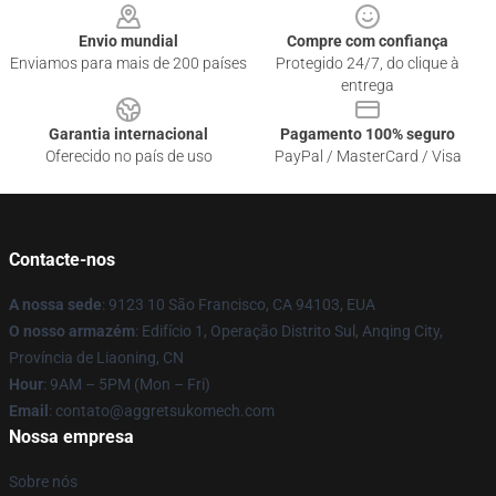
Envio mundial
Compre com confiança
Enviamos para mais de 200 países
Protegido 24/7, do clique à
entrega
Garantia internacional
Pagamento 100% seguro
Oferecido no país de uso
PayPal / MasterCard / Visa
Contacte-nos
A nossa sede
: 9123 10 São Francisco, CA 94103, EUA
O nosso armazém
: Edifício 1, Operação Distrito Sul, Anqing City,
Província de Liaoning, CN
Hour
: 9AM – 5PM (Mon – Fri)
Email
: contato@aggretsukomech.com
Nossa empresa
Sobre nós