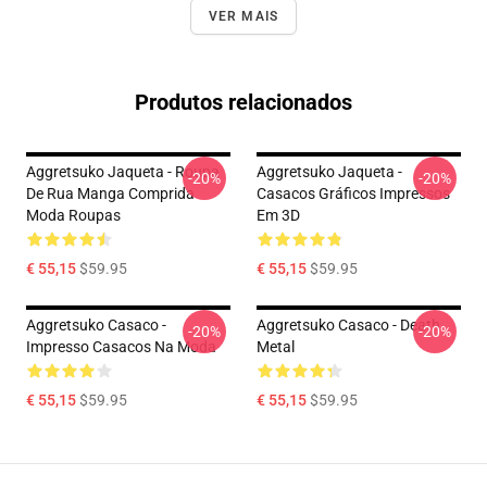
VER MAIS
Produtos relacionados
Aggretsuko Jaqueta - Roupa
Aggretsuko Jaqueta -
-20%
-20%
De Rua Manga Comprida
Casacos Gráficos Impressos
Moda Roupas
Em 3D
€ 55,15
$59.95
€ 55,15
$59.95
Aggretsuko Casaco -
Aggretsuko Casaco - Death
-20%
-20%
Impresso Casacos Na Moda
Metal
€ 55,15
$59.95
€ 55,15
$59.95
Footer