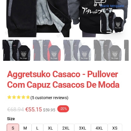
blank template
Aggretsuko Casaco - Pullover
Com Capuz Casacos De Moda
(5 customer reviews)
€68.94
€55.15
-20%
$59.95
Size
S
M
L
XL
2XL
3XL
4XL
XS