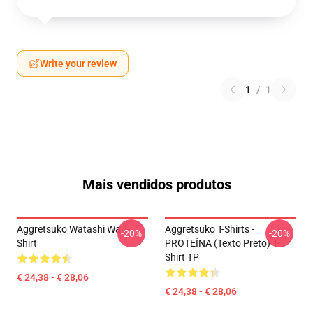
Write your review
1
/
1
Mais vendidos produtos
Aggretsuko Watashi Wa T-
Aggretsuko T-Shirts -
-20%
-20%
Shirt
PROTEÍNA (texto Preto) T-
Shirt TP
€ 24,38 - € 28,06
€ 24,38 - € 28,06