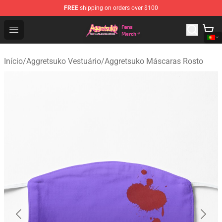
FREE
shipping on orders over $100
Aggretsuko Store - Official Aggretsuko Merchandise Sho
Open menu
Início
/
Aggretsuko Vestuário
/
Aggretsuko Máscaras Rosto