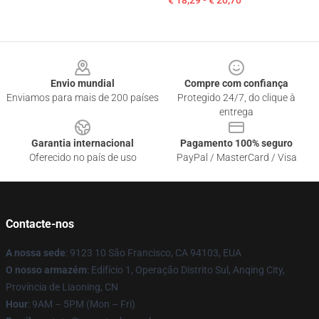
€ 18,29 - € 20,70
Footer
Envio mundial
Compre com confiança
Enviamos para mais de 200 países
Protegido 24/7, do clique à
entrega
Garantia internacional
Pagamento 100% seguro
Oferecido no país de uso
PayPal / MasterCard / Visa
Contacte-nos
A nossa sede
: 9123 10 São Francisco, CA 94103, EUA
O nosso armazém
: Edifício 1, Operação Distrito Sul, Anqing City,
Província de Liaoning, CN
Hour
: 9AM – 5PM (Mon – Fri)