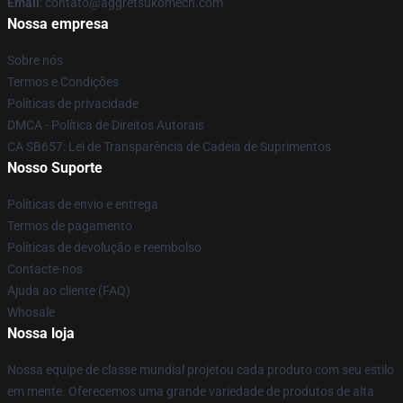
Email
: contato@aggretsukomech.com
Nossa empresa
Sobre nós
Termos e Condições
Políticas de privacidade
DMCA - Política de Direitos Autorais
CA SB657: Lei de Transparência de Cadeia de Suprimentos
Nosso Suporte
Políticas de envio e entrega
Termos de pagamento
Políticas de devolução e reembolso
Contacte-nos
Ajuda ao cliente (FAQ)
Whosale
Nossa loja
Nossa equipe de classe mundial projetou cada produto com seu estilo
em mente. Oferecemos uma grande variedade de produtos de alta