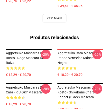
€ 23,75 - € 26,22
€ 39,51 - € 45,95
VER MAIS
Produtos relacionados
Aggretsuko Máscaras De
Aggretsuko Cara Máscaras -
-20%
-20%
Rosto - Rage Máscara De
Panda Vermelha Máscara
Raiva
Negra
€ 18,29 - € 20,70
€ 18,29 - € 20,70
Aggretsuko Máscaras De
Aggretsuko Máscaras De
-20%
-20%
Cara - R U OK? Máscara
Rosto - Shikabane Character
Banner (Black) Máscara
€ 18,29 - € 20,70