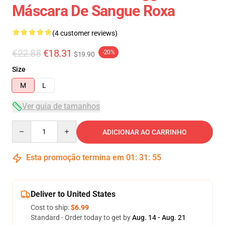
Máscara De Sangue Roxa
(4 customer reviews)
€22.88
€18.31
-20%
$19.90
Size
M
L
Ver guia de tamanhos
Quantity
ADICIONAR AO CARRINHO
Esta promoção termina em
01
:
31
:
54
Deliver to United States
Cost to ship:
$6.99
Standard - Order today to get by
Aug. 14 - Aug. 21