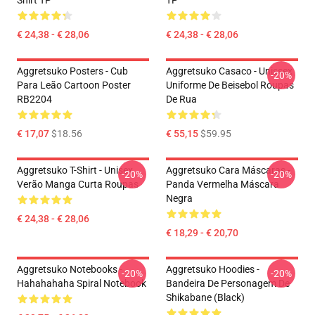
Shirt TP
TP
€ 24,38 - € 28,06
€ 24,38 - € 28,06
Aggretsuko Posters - Cub
Aggretsuko Casaco - Unissex
-20%
Para Leão Cartoon Poster
Uniforme De Beisebol Roupas
RB2204
De Rua
€ 17,07
$18.56
€ 55,15
$59.95
Aggretsuko T-Shirt - Unisex
Aggretsuko Cara Máscaras -
-20%
-20%
Verão Manga Curta Roupas
Panda Vermelha Máscara
Negra
€ 24,38 - € 28,06
€ 18,29 - € 20,70
Aggretsuko Notebooks -
Aggretsuko Hoodies -
-20%
-20%
Hahahahaha Spiral Notebook
Bandeira De Personagem De
Shikabane (Black)