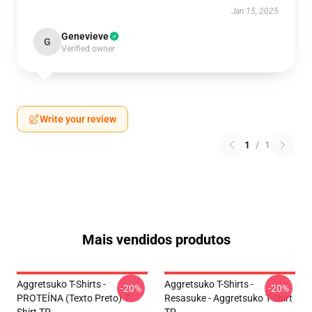
Jan 15, 2025
Genevieve
G
Verified owner
Write your review
1
/
1
Mais vendidos produtos
Aggretsuko T-Shirts -
Aggretsuko T-Shirts -
-20%
-20%
PROTEÍNA (texto Preto) T-
Resasuke - Aggretsuko T-Shirt