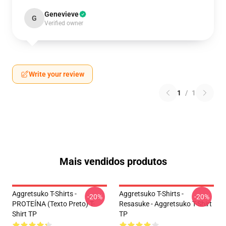
Genevieve
G
Verified owner
Write your review
1
/
1
Mais vendidos produtos
Aggretsuko T-Shirts -
Aggretsuko T-Shirts -
-20%
-20%
PROTEÍNA (texto Preto) T-
Resasuke - Aggretsuko T-Shirt
Shirt TP
TP