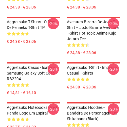
€ 24,38 - € 28,06
€ 24,38 - € 28,06
Aggretsuko T-Shirts - O Riso
Aventura Bizarra De JoJo T-
-20%
-20%
De Fenneko T-Shirt TP
Shirt – JoJo Bizarre Aventura
T-Shirt Hot Topic Anime Kujo
Jotaro Tee
€ 24,38 - € 28,06
€ 24,38 - € 28,06
Aggretsuko Casos - Isabelle
Aggretsuko T-Shirt - Impresso
-20%
-20%
Samsung Galaxy Soft Caso
Casual T-Shirts
RB2204
€ 24,38 - € 28,06
€ 14,81 - € 16,10
Aggretsuko Notebooks - Red
Aggretsuko Hoodies -
-20%
-20%
Panda Logo Em Espiral
Bandeira De Personagem De
Shikabane (Black)