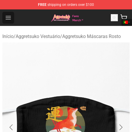
FREE
shipping on orders over $100
Aggretsuko Store - Official Aggretsuko Merchandise Sho
Open menu
Início
/
Aggretsuko Vestuário
/
Aggretsuko Máscaras Rosto