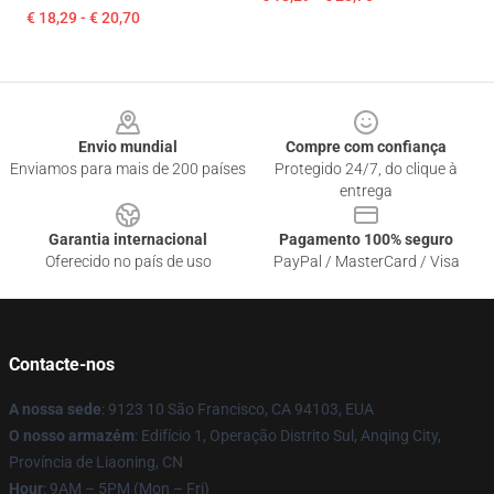
€ 18,29 - € 20,70
Footer
Envio mundial
Compre com confiança
Enviamos para mais de 200 países
Protegido 24/7, do clique à
entrega
Garantia internacional
Pagamento 100% seguro
Oferecido no país de uso
PayPal / MasterCard / Visa
Contacte-nos
A nossa sede
: 9123 10 São Francisco, CA 94103, EUA
O nosso armazém
: Edifício 1, Operação Distrito Sul, Anqing City,
Província de Liaoning, CN
Hour
: 9AM – 5PM (Mon – Fri)