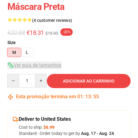
Máscara Preta
(4 customer reviews)
€22.88
€18.31
-20%
$19.90
Size
M
L
Ver guia de tamanhos
Quantity
ADICIONAR AO CARRINHO
Esta promoção termina em
01
:
13
:
54
Deliver to United States
Cost to ship:
$6.99
Standard - Order today to get by
Aug. 17 - Aug. 24