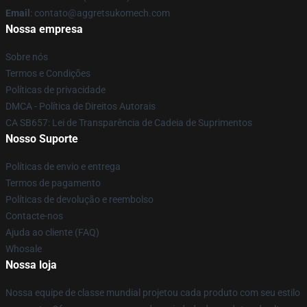
Email
: contato@aggretsukomech.com
Nossa empresa
Sobre nós
Termos e Condições
Políticas de privacidade
DMCA - Política de Direitos Autorais
CA SB657: Lei de Transparência de Cadeia de Suprimentos
Nosso Suporte
Políticas de envio e entrega
Termos de pagamento
Políticas de devolução e reembolso
Contacte-nos
Ajuda ao cliente (FAQ)
Whosale
Nossa loja
Nossa equipe de classe mundial projetou cada produto com seu estilo