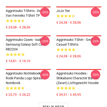
Aggretsuko T-Shirts - De Lach
JoJo Tee
-20%
-20%
Van Fenneko T-Shirt TP
€ 24,38 - € 28,06
€ 24,38 - € 28,06
Aggretsuko Cases - Isabelle
Aggretsuko T-Shirt - Gedrukte
-20%
-20%
Samsung Galaxy Soft Case
Casual T-Shirts
RB2204
€ 24,38 - € 28,06
€ 14,81 - € 16,10
Aggretsuko Notitieboeken -
Aggretsuko Hoodies -
-20%
-20%
Rode Panda Logo Spiraal
Shikabane Character Banner
Notebook
(Zwart) Lichtgewicht Hoodie
€ 23,75 - € 26,22
€ 39,51 - € 45,95
BEKIJK MEER