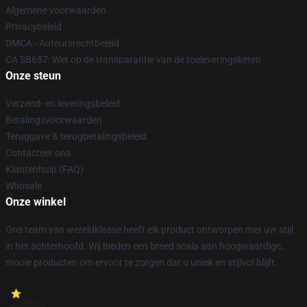
Algemene voorwaarden
Privacybeleid
DMCA - Auteursrechtbeleid
CA SB657: Wet op de transparantie van de toeleveringsketen
Onze steun
Verzend- en leveringsbeleid
Betalingsvoorwaarden
Teruggave & terugbetalingsbeleid
Contacteer ons
Klantenhulp (FAQ)
Whosale
Onze winkel
Ons team van wereldklasse heeft elk product ontworpen met uw stijl
in het achterhoofd. Wij bieden een breed scala aan hoogwaardige,
mooie producten om ervoor te zorgen dat u uniek en stijlvol blijft.