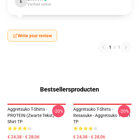
E
Verified owner
Write your review
1
/
1
Bestsellersproducten
Aggretsuko T-Shirts -
Aggretsuko T-Shirts -
-20%
-20%
PROTEIN (zwarte Tekst) T-
Resasuke - Aggretsuko T-Shirt
Shirt TP
TP
€ 24,38 - € 28,06
€ 24,38 - € 28,06