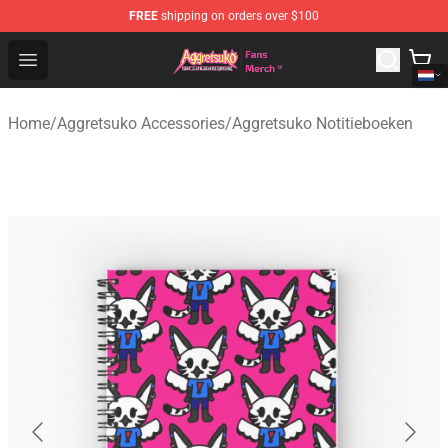
FREE
shipping on orders over $100
Aggretsuko Store - Official Aggretsuko Merchandise Sho
Open menu
Home
/
Aggretsuko Accessories
/
Aggretsuko Notitieboeken