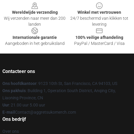
Wereldwijde verzending
Winkel met vertrouwen
Wij verzenden naar meer dan 200
24/7 beschermd van klikken tot
landen
levering
Internationale garantie
100% veilige afhandeling
Aangeboden in het gebruiksland
PayPal / MasterCard / Visa
Contacteer ons
Ons hoofdkantoor
: 9123 10th St, San Francisco, CA 94103, US
Ons pakhuis
: Building 1, Operation South District, Anqing City,
Liaoning Province, CN
Uur
: 21.00 uur 5.00 uur
E-mail
Contact@aggretsukomerch.com
Ons bedrijf
Over ons