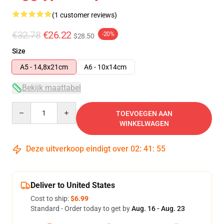
(1 customer reviews)
€32.78
€26.22
-20%
$28.50
Size
A5 - 14,8x21cm
A6 - 10x14cm
Bekijk maattabel
Quantity
TOEVOEGEN AAN
WINKELWAGEN
Deze uitverkoop eindigt over
02
:
41
:
54
Deliver to United States
Cost to ship:
$6.99
Standard - Order today to get by
Aug. 16 - Aug. 23