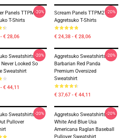
-20%
-20%
ter Panels TTPM2701
Scream Panels TTPM2701
uko T-Shirts
Aggretsuko T-Shirts
- € 28,06
€ 24,38 - € 28,06
-20%
-20%
uko Sweatshirts:
Aggretsuko Sweatshirts:
 Never Looked So
Barbarian Red Panda
e Sweatshirt
Premium Oversized
Sweatshirt
- € 44,11
€ 37,67 - € 44,11
-20%
-20%
uko Sweatshirts:
Aggretsuko Sweatshirts: Red
Out Pullover
White And Blue Usa
irt
Americana Raglan Baseball
Pullover Sweatshirt