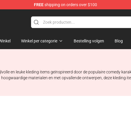
FREE
shipping on orders over $100
hop
Winkel
Winkel per categorie
Bestelling volgen
Blog
ijlvolle en leuke kleding items geïnspireerd door de populaire comedy kara
et hoogwaardige materialen en met opvallende ontwerpen, deze kleding ite