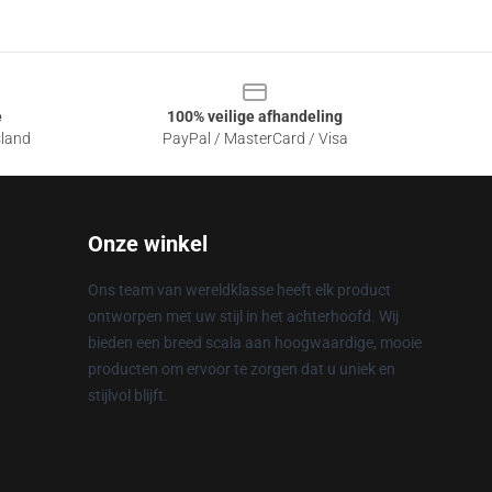
e
100% veilige afhandeling
sland
PayPal / MasterCard / Visa
Onze winkel
Ons team van wereldklasse heeft elk product
ontworpen met uw stijl in het achterhoofd. Wij
bieden een breed scala aan hoogwaardige, mooie
producten om ervoor te zorgen dat u uniek en
stijlvol blijft.