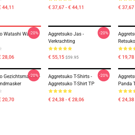
€ 44,11
€ 37,67 - € 44,11
€ 37,67 
-20%
-20%
o Watashi Wa T-
Aggretsuko Jas -
Aggrets
Verkrachting
Retsuko
€ 28,06
€ 55,15
€ 19,78 
$59.95
-20%
-20%
o Gezichtsmasker -
Aggretsuko T-Shirts -
Aggrets
andmasker
Aggretsuko T-Shirt TP
Panda T
€ 20,70
€ 24,38 - € 28,06
€ 24,38 