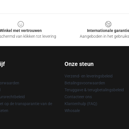
Winkel met vertrouwen
Internationale garanti
chermd van klikken tot levering
Aangeboden in het gebruik
jf
Onze steun
Verzend- en leveringsbeleid
oorwaarden
Betalingsvoorwaarden
d
Teruggave & terugbetalingsbeleid
rsrechtbeleid
Contacteer ons
t op de transparantie van de
Klantenhulp (FAQ)
keten
Whosale