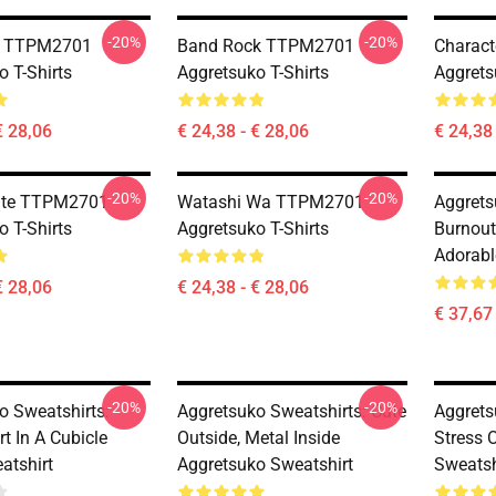
-20%
-20%
ck TTPM2701
Band Rock TTPM2701
Charac
o T-Shirts
Aggretsuko T-Shirts
Aggrets
€ 28,06
€ 24,38 - € 28,06
€ 24,38 
-20%
-20%
ate TTPM2701
Watashi Wa TTPM2701
Aggrets
o T-Shirts
Aggretsuko T-Shirts
Burnout
Adorabl
€ 28,06
€ 24,38 - € 28,06
€ 37,67 
-20%
-20%
o Sweatshirts:
Aggretsuko Sweatshirts: Cute
Aggrets
t In A Cubicle
Outside, Metal Inside
Stress 
atshirt
Aggretsuko Sweatshirt
Sweatsh