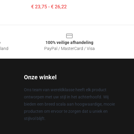
€ 23,75 - € 26,22
e
100% veilige afhandeling
sland
PayPal / MasterCard / Visa
Onze winkel
Ons team van wereldklasse heeft elk product
ontworpen met uw stijl in het achterhoofd. Wij
bieden een breed scala aan hoogwaardige, mooie
producten om ervoor te zorgen dat u uniek en
stijlvol blijft.