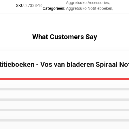
Aggretsuko Accessories
,
SKU
:
27333-16
Categorieën
:
Aggretsuko Notitieboeken
,
What Customers Say
itieboeken - Vos van bladeren Spiraal No