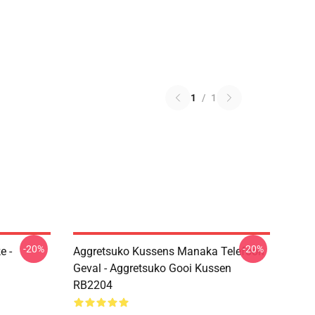
1
/
1
-20%
-20%
e -
Aggretsuko Kussens Manaka Telefoon
Geval - Aggretsuko Gooi Kussen
RB2204