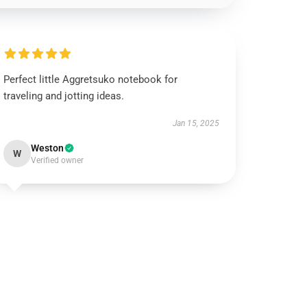
Perfect little Aggretsuko notebook for
traveling and jotting ideas.
Jan 15, 2025
Weston
W
Verified owner