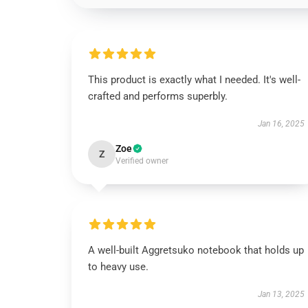
This product is exactly what I needed. It's well-
crafted and performs superbly.
Jan 16, 2025
Zoe
Z
Verified owner
A well-built Aggretsuko notebook that holds up
to heavy use.
Jan 13, 2025