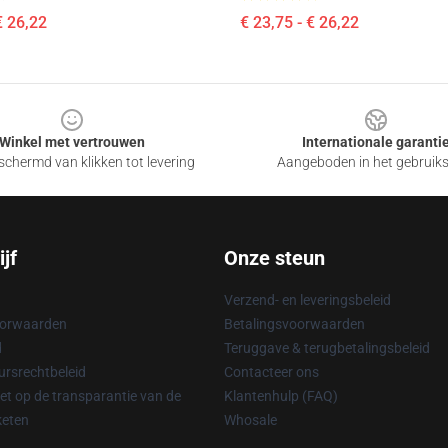
€ 26,22
€ 23,75 - € 26,22
Winkel met vertrouwen
Internationale garanti
chermd van klikken tot levering
Aangeboden in het gebruik
jf
Onze steun
Verzend- en leveringsbeleid
oorwaarden
Betalingsvoorwaarden
d
Teruggave & terugbetalingsbeleid
rsrechtbeleid
Contacteer ons
t op de transparantie van de
Klantenhulp (FAQ)
keten
Whosale