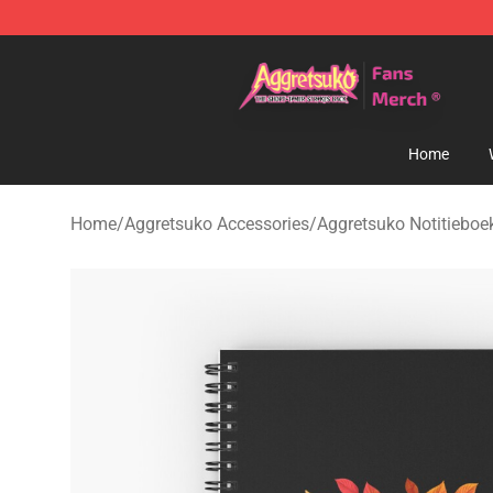
Aggretsuko Store - Official Aggretsuko Merchandise S
Home
Home
/
Aggretsuko Accessories
/
Aggretsuko Notitieboe