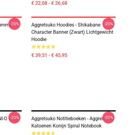
€ 22,08 - € 26,68
-20%
-20%
Summer
Aggretsuko Hoodies - Shikabane
Character Banner (Zwart) Lichtgewicht
Hoodie
€ 39,51 - € 45,95
-20%
-20%
NI-O Ver2
Aggretsuko Notitieboeken - Aggretsuko
Katoenen Konijn Spiral Notebook