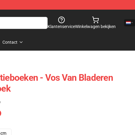
Klantenservice
Winkelwagen bekijken
Contact
tieboeken - Vos Van Bladeren
oek
)
4cm