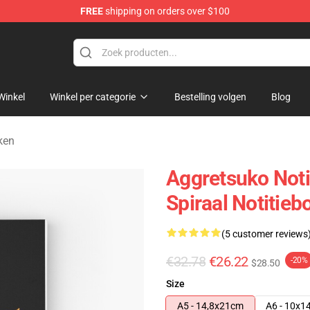
FREE
shipping on orders over $100
hop
Winkel
Winkel per categorie
Bestelling volgen
Blog
ken
Aggretsuko Noti
Spiraal Notitieb
(5 customer reviews
€32.78
€26.22
-20%
$28.50
Size
A5 - 14,8x21cm
A6 - 10x1