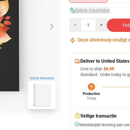
Bekijk maattabel
Quantity
TOE
Deze uitverkoop eindigt 
Deliver to United States
Cost to ship:
$6.99
Standard - Order today to g
blank template
Production
Today
Veilige transactie
Wereldwijde levering aan uw