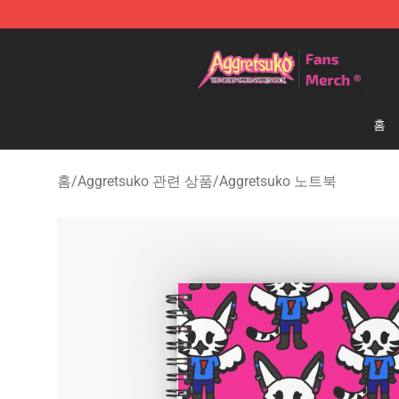
Aggretsuko Store - Official Aggretsuko Merchandise S
홈
홈
/
Aggretsuko 관련 상품
/
Aggretsuko 노트북