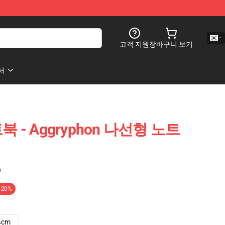
고객 지원
장바구니 보기
처
트북 - Aggryphon 나선형 노트
)
-20%
4cm