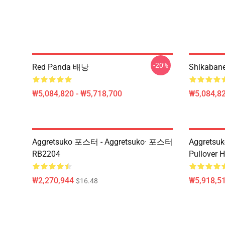
-20%
Red Panda 배낭
Shikaban
₩5,084,820 - ₩5,718,700
₩5,084,82
Aggretsuko 포스터 - Aggretsuko· 포스터
Aggretsu
RB2204
Pullover 
₩2,270,944
₩5,918,51
$16.48