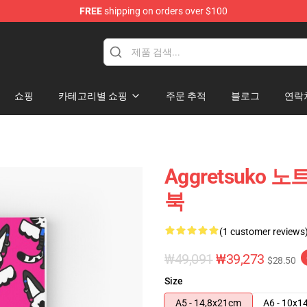
FREE
shipping on orders over $100
hop
쇼핑
카테고리별 쇼핑
주문 추적
블로그
연락
Aggretsuko 노
북
(1 customer reviews
₩49,091
₩39,273
$28.50
Size
A5 - 14,8x21cm
A6 - 10x1