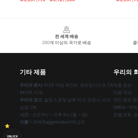
Footer
전 세계 배송
200개 이상의 국가로 배송
클
기타 제품
우리의 
우리의 본사
: 9123 10일 세인트, 샌프란시스코, CA
제품 정보
94103, 미국
이용 약관
우리의 창고
: 빌딩 1, 운영 남쪽 지구, 안칭시, 랴오
개인 정보 정
닝성, CN
DMCA - 저
시간 :
: 오전 9시 ~ 오후 5시 (월 ~ 금)
모델 번호: 
이름 *
: 연락처aggretsuko카테고리
UNLOCK