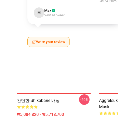
Jan 14, 2025
Max
M
Verified owner
Write your review
-20%
간단한 Shikabane 배낭
Aggretsu
Mask
₩5,084,820 - ₩5,718,700