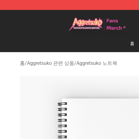
Aggretsuko Store - Official Aggretsuko Merchandise S
홈
홈
/
Aggretsuko 관련 상품
/
Aggretsuko 노트북