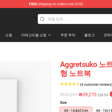
FREE
shipping on orders over $100
hop
쇼핑
카테고리별 쇼핑
주문 추적
블로그
연락
Aggretsuko 노트
형 노트북
(4 customer reviews
₩49,091
₩39,273
$28.50
Size
A5 - 14,8x21cm
A6 - 10x1