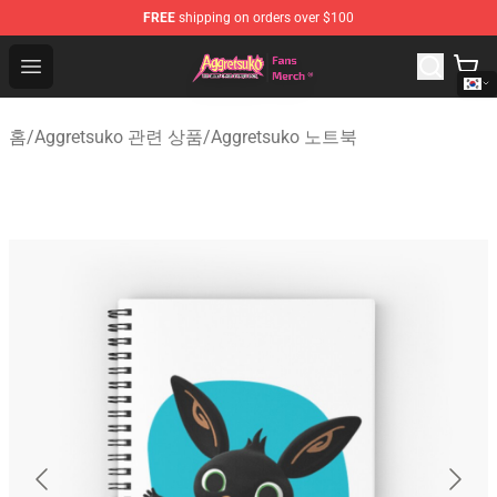
FREE
shipping on orders over $100
Aggretsuko Store - Official Aggretsuko Merchandise Sho
Open menu
홈
/
Aggretsuko 관련 상품
/
Aggretsuko 노트북