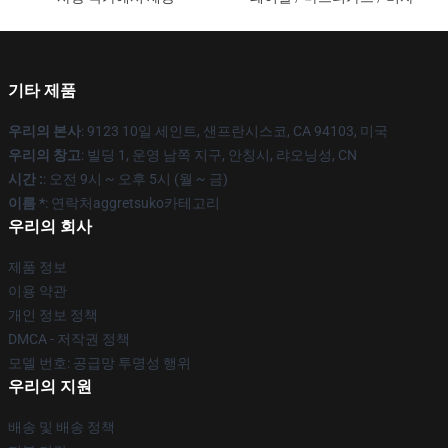
기타 제품
우리의 본사
: 9123 10일 세인트, 샌프란시스코, CA 94103, 미국
우리의 창고
: 빌딩 1, 운영 남쪽 지구, 안칭시, 랴오닝성, CN
시간 :
: 오전 9시 ~ 오후 5시 (월 ~ 금)
이름 *
: 연락처aggretsuko카테고리
우리의 회사
제품 정보
이용 약관
개인 정보 정책
DMCA - 저작권 정책
모델 번호: 공급망 투명성 행위
우리의 지원
배송 및 배송 정책