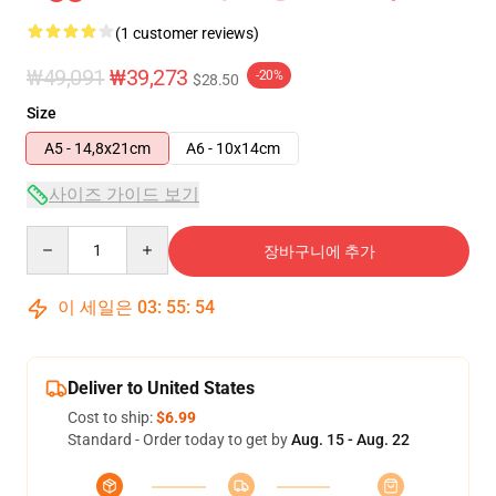
(1 customer reviews)
₩49,091
₩39,273
-20%
$28.50
Size
A5 - 14,8x21cm
A6 - 10x14cm
사이즈 가이드 보기
Quantity
장바구니에 추가
이 세일은
03
:
55
:
53
Deliver to United States
Cost to ship:
$6.99
Standard - Order today to get by
Aug. 15 - Aug. 22