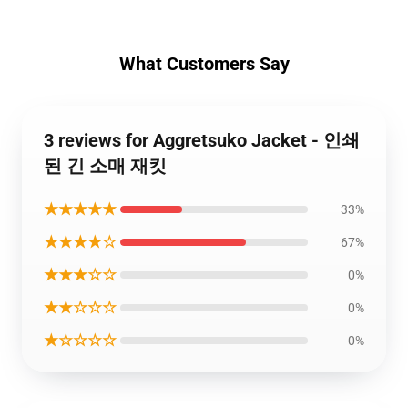
What Customers Say
3 reviews for Aggretsuko Jacket - 인쇄
된 긴 소매 재킷
★★★★★
33%
★★★★☆
67%
★★★☆☆
0%
★★☆☆☆
0%
★☆☆☆☆
0%