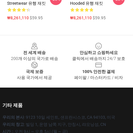
Streetwear 유행 재킷
Hooded 유행 재킷
₩8,261,110
$59.95
₩8,261,110
$59.95
Footer
전 세계 배송
안심하고 쇼핑하세요
200개 이상의 국가로 배송
클릭에서 배송까지 24/7 보호
국제 보증
100% 안전한 결제
사용 국가에서 제공
페이팔 / 마스터카드 / 비자
기타 제품
우리의 본사
: 9123 10일 세인트, 샌프란시스코, CA 94103, 미국
우리의 창고
: 빌딩 1, 운영 남쪽 지구, 안칭시, 랴오닝성, CN
시간 :
: 오전 9시 ~ 오후 5시 (월 ~ 금)