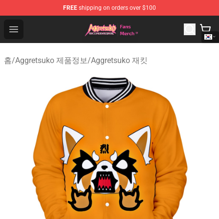
FREE
shipping on orders over $100
Aggretsuko Store - Official Aggretsuko Merchandise Sho
Open menu
홈
/
Aggretsuko 제품정보
/
Aggretsuko 재킷