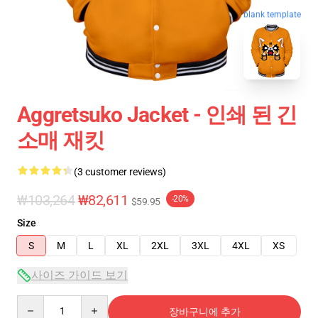
blank template
Aggretsuko Jacket - 인쇄 된 긴
소매 재킷
(3 customer reviews)
₩103,264
₩82,611
-20%
$59.95
Size
S
M
L
XL
2XL
3XL
4XL
XS
사이즈 가이드 보기
Quantity
장바구니에 추가