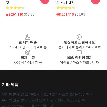
킷
긴 소매 재킷
₩8,261,110
$59.95
₩8,261,110
$59.95
Footer
전 세계 배송
안심하고 쇼핑하세요
200개 이상의 국가로 배송
클릭에서 배송까지 24/7 보호
국제 보증
100% 안전한 결제
사용 국가에서 제공
페이팔 / 마스터카드 / 비자
기타 제품
우리의 본사
: 9123 10일 세인트, 샌프란시스코, CA 94103, 미국
우리의 창고
: 빌딩 1, 운영 남쪽 지구, 안칭시, 랴오닝성, CN
시간 :
: 오전 9시 ~ 오후 5시 (월 ~ 금)