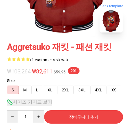
blank template
Aggretsuko 재킷 - 패션 재킷
(1 customer reviews)
₩103,264
₩82,611
-20%
$59.95
Size
S
M
L
XL
2XL
3XL
4XL
XS
사이즈 가이드 보기
Quantity
장바구니에 추가