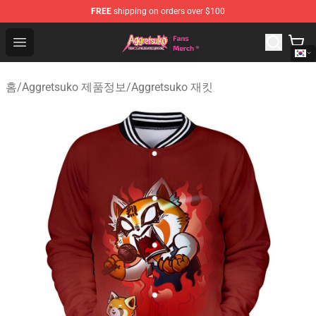
FREE
shipping on orders over $100
Aggretsuko Store - Official Aggretsuko Merchandise Sho
Open menu
홈
/
Aggretsuko 제품정보
/
Aggretsuko 재킷