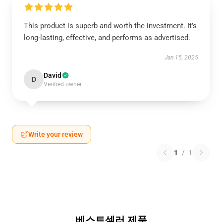
This product is superb and worth the investment. It’s
long-lasting, effective, and performs as advertised.
Jan 15, 2025
David
D
Verified owner
Write your review
1
/
1
베스트셀러 제품