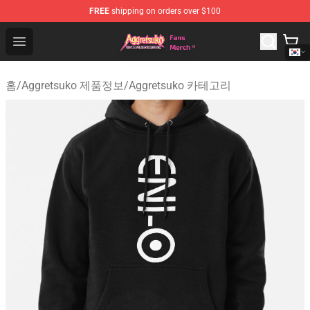
FREE
shipping on orders over $100
Aggretsuko Store - Official Aggretsuko Merchandise Sho
Open menu
홈
/
Aggretsuko 제품정보
/
Aggretsuko 카테고리