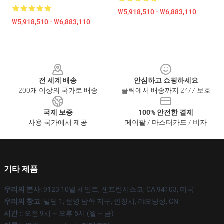
₩5,918,510 - ₩6,883,110
₩5,918,510 - ₩6,883,110
Footer
전 세계 배송
안심하고 쇼핑하세요
200개 이상의 국가로 배송
클릭에서 배송까지 24/7 보호
국제 보증
100% 안전한 결제
사용 국가에서 제공
페이팔 / 마스터카드 / 비자
기타 제품
우리의 본사
: 9123 10일 세인트, 샌프란시스코, CA 94103, 미국
우리의 창고
: 빌딩 1, 운영 남쪽 지구, 안칭시, 랴오닝성, CN
시간 :
: 오전 9시 ~ 오후 5시 (월 ~ 금)