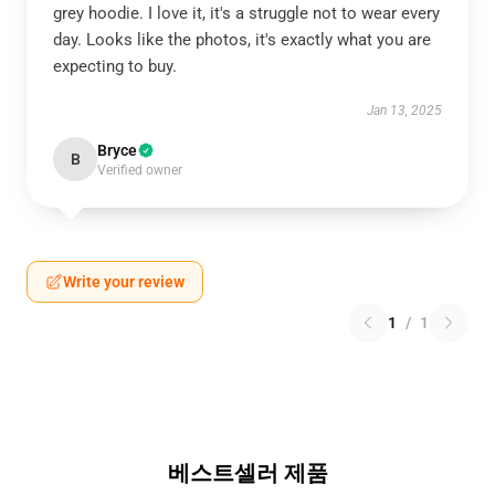
grey hoodie. I love it, it's a struggle not to wear every
day. Looks like the photos, it's exactly what you are
expecting to buy.
Jan 13, 2025
Bryce
B
Verified owner
Write your review
1
/
1
베스트셀러 제품