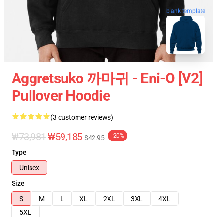
blank template
Aggretsuko 까마귀 - Eni-O [v2]
Pullover Hoodie
(3 customer reviews)
₩73,981
₩59,185
-20%
$42.95
Type
Unisex
Size
S
M
L
XL
2XL
3XL
4XL
5XL