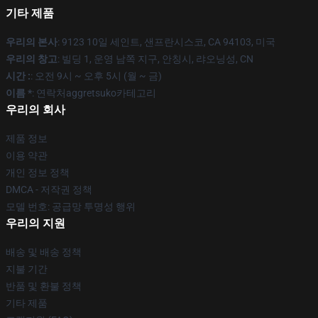
기타 제품
우리의 본사
: 9123 10일 세인트, 샌프란시스코, CA 94103, 미국
우리의 창고
: 빌딩 1, 운영 남쪽 지구, 안칭시, 랴오닝성, CN
시간 :
: 오전 9시 ~ 오후 5시 (월 ~ 금)
이름 *
: 연락처aggretsuko카테고리
우리의 회사
제품 정보
이용 약관
개인 정보 정책
DMCA - 저작권 정책
모델 번호: 공급망 투명성 행위
우리의 지원
배송 및 배송 정책
지불 기간
반품 및 환불 정책
기타 제품