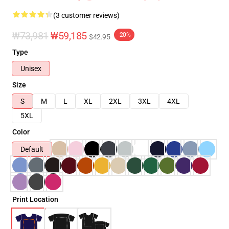
(3 customer reviews)
₩73,981
₩59,185
-20%
$42.95
Type
Unisex
Size
S
M
L
XL
2XL
3XL
4XL
5XL
Color
Default
Print Location