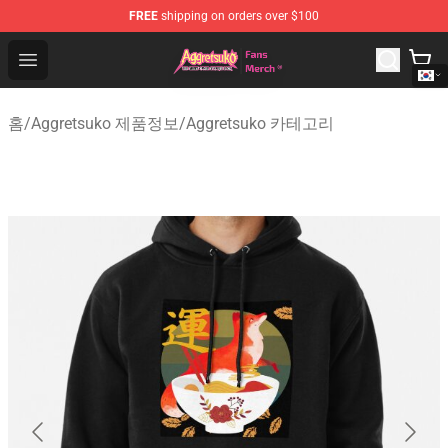
FREE
shipping on orders over $100
Aggretsuko Store - Official Aggretsuko Merchandise Sho
Open menu
홈
/
Aggretsuko 제품정보
/
Aggretsuko 카테고리