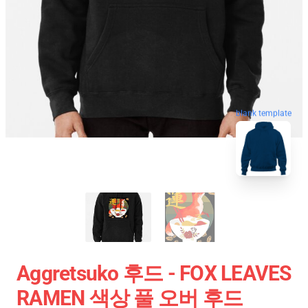
blank template
Aggretsuko 후드 - FOX LEAVES
RAMEN 색상 풀 오버 후드