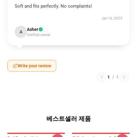
Soft and fits perfectly. No complaints!
Jan 16, 2025
Asher
A
Verified owner
Write your review
1
/
1
베스트셀러 제품