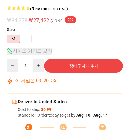
(5 customer reviews)
₩34,278
₩27,422
-20%
$19.90
Size
M
L
사이즈 가이드 보기
Quantity
장바구니에 추가
이 세일은
00
:
20
:
54
Deliver to United States
Cost to ship:
$6.99
Standard - Order today to get by
Aug. 10 - Aug. 17