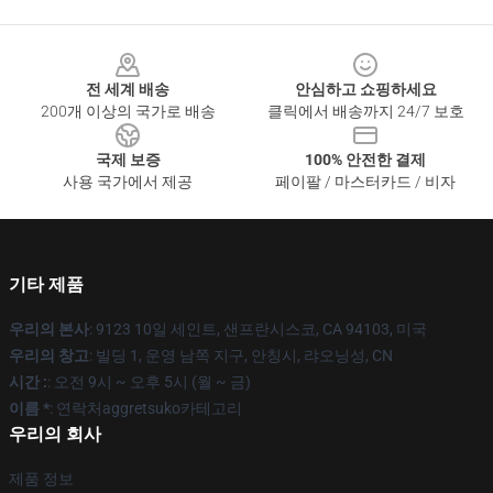
Footer
전 세계 배송
안심하고 쇼핑하세요
200개 이상의 국가로 배송
클릭에서 배송까지 24/7 보호
국제 보증
100% 안전한 결제
사용 국가에서 제공
페이팔 / 마스터카드 / 비자
기타 제품
우리의 본사
: 9123 10일 세인트, 샌프란시스코, CA 94103, 미국
우리의 창고
: 빌딩 1, 운영 남쪽 지구, 안칭시, 랴오닝성, CN
시간 :
: 오전 9시 ~ 오후 5시 (월 ~ 금)
이름 *
: 연락처aggretsuko카테고리
우리의 회사
제품 정보