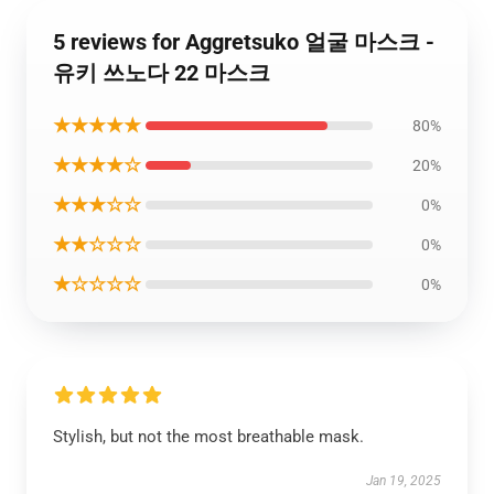
5 reviews for Aggretsuko 얼굴 마스크 -
유키 쓰노다 22 마스크
★★★★★
80%
★★★★☆
20%
★★★☆☆
0%
★★☆☆☆
0%
★☆☆☆☆
0%
Stylish, but not the most breathable mask.
Jan 19, 2025