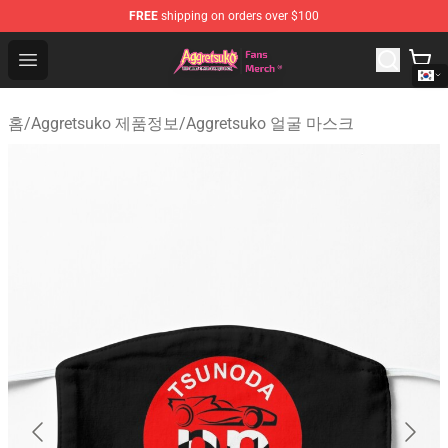
FREE
shipping on orders over $100
Aggretsuko Store - Official Aggretsuko Merchandise Sho
Open menu
홈
/
Aggretsuko 제품정보
/
Aggretsuko 얼굴 마스크