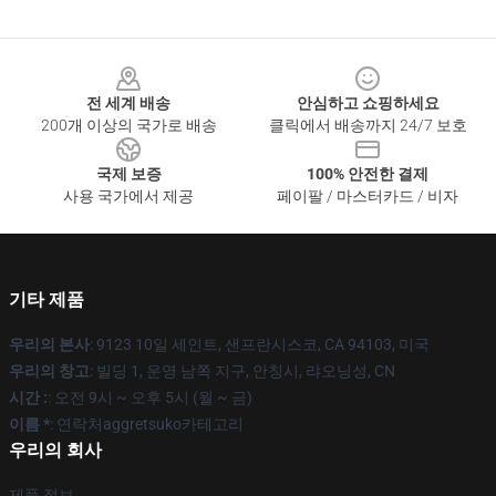
Footer
전 세계 배송
안심하고 쇼핑하세요
200개 이상의 국가로 배송
클릭에서 배송까지 24/7 보호
국제 보증
100% 안전한 결제
사용 국가에서 제공
페이팔 / 마스터카드 / 비자
기타 제품
우리의 본사
: 9123 10일 세인트, 샌프란시스코, CA 94103, 미국
우리의 창고
: 빌딩 1, 운영 남쪽 지구, 안칭시, 랴오닝성, CN
시간 :
: 오전 9시 ~ 오후 5시 (월 ~ 금)
이름 *
: 연락처aggretsuko카테고리
우리의 회사
제품 정보