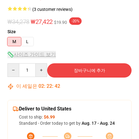
(3 customer reviews)
₩34,278
₩27,422
-20%
$19.90
Size
M
L
사이즈 가이드 보기
Quantity
장바구니에 추가
이 세일은
02
:
22
:
42
Deliver to United States
Cost to ship:
$6.99
Standard - Order today to get by
Aug. 17 - Aug. 24