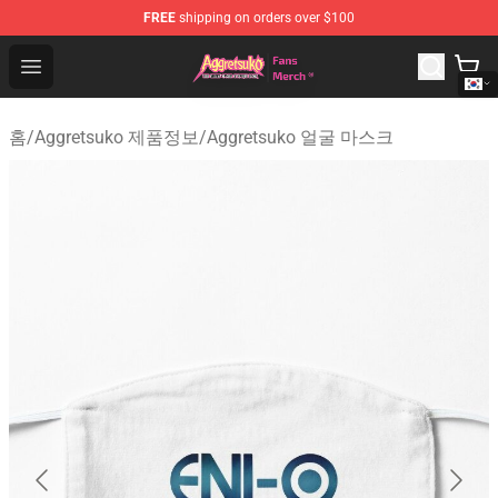
FREE
shipping on orders over $100
Aggretsuko Store - Official Aggretsuko Merchandise Sho
Open menu
홈
/
Aggretsuko 제품정보
/
Aggretsuko 얼굴 마스크