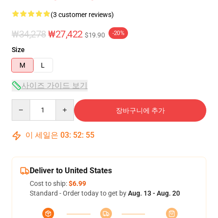
(3 customer reviews)
₩34,278
₩27,422
-20%
$19.90
Size
M
L
사이즈 가이드 보기
Quantity
장바구니에 추가
이 세일은
03
:
52
:
54
Deliver to United States
Cost to ship:
$6.99
Standard - Order today to get by
Aug. 13 - Aug. 20