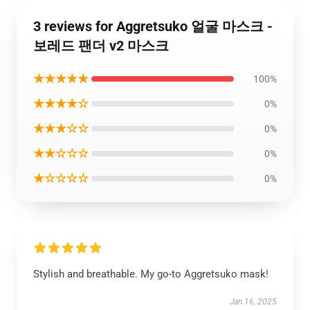
3 reviews for Aggretsuko 얼굴 마스크 -
보레드 팬더 v2 마스크
★★★★★
100%
★★★★☆
0%
★★★☆☆
0%
★★☆☆☆
0%
★☆☆☆☆
0%
Stylish and breathable. My go-to Aggretsuko mask!
Jan 16, 2025