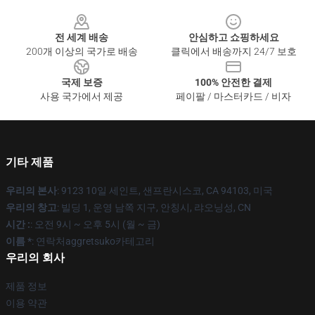
Footer
전 세계 배송
안심하고 쇼핑하세요
200개 이상의 국가로 배송
클릭에서 배송까지 24/7 보호
국제 보증
100% 안전한 결제
사용 국가에서 제공
페이팔 / 마스터카드 / 비자
기타 제품
우리의 본사
: 9123 10일 세인트, 샌프란시스코, CA 94103, 미국
우리의 창고
: 빌딩 1, 운영 남쪽 지구, 안칭시, 랴오닝성, CN
시간 :
: 오전 9시 ~ 오후 5시 (월 ~ 금)
이름 *
: 연락처aggretsuko카테고리
우리의 회사
제품 정보
이용 약관