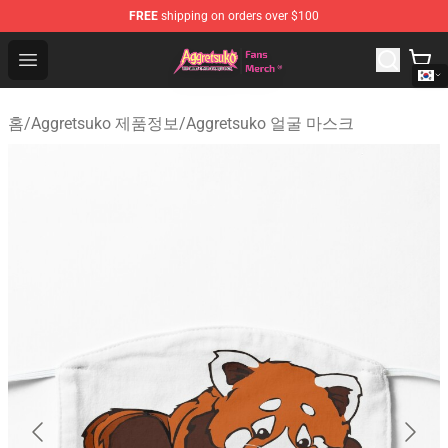
FREE
shipping on orders over $100
Aggretsuko Store - Official Aggretsuko Merchandise Sho
Open menu
홈
/
Aggretsuko 제품정보
/
Aggretsuko 얼굴 마스크