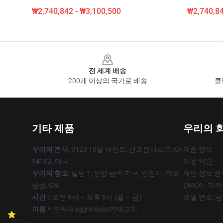
₩2,740,842 - ₩3,100,500
₩2,740,84
Footer
전 세계 배송
200개 이상의 국가로 배송
클
기타 제품
우리의 
우리의 본사
: 9123 10일 세인트, 샌프란시스코, CA
제품 정보
94103, 미국
이용 약관
우리의 창고
: 빌딩 1, 운영 남쪽 지구, 안칭시, 랴오
개인 정보 정
닝성, CN
DMCA - 저
시간 :
: 오전 9시 ~ 오후 5시 (월 ~ 금)
모델 번호: 
이름 *
: 연락처aggretsuko카테고리