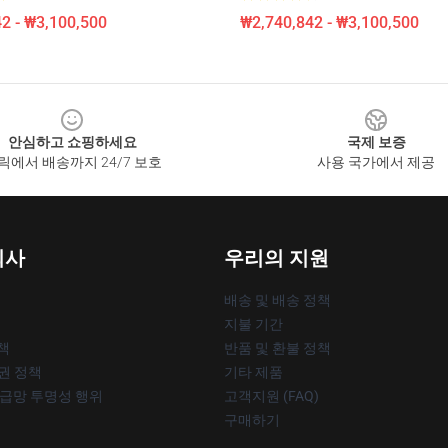
2 - ₩3,100,500
₩2,740,842 - ₩3,100,500
안심하고 쇼핑하세요
국제 보증
릭에서 배송까지 24/7 보호
사용 국가에서 제공
회사
우리의 지원
배송 및 배송 정책
지불 기간
책
반품 및 환불 정책
작권 정책
기타 제품
공급망 투명성 행위
고객지원 (FAQ)
구매하기