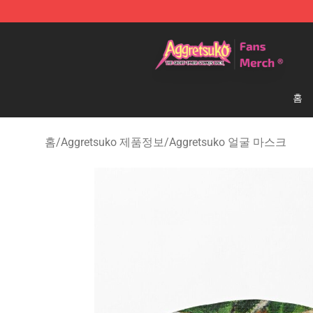
Aggretsuko Store - Official Aggretsuko Merchandise S
홈
홈
/
Aggretsuko 제품정보
/
Aggretsuko 얼굴 마스크