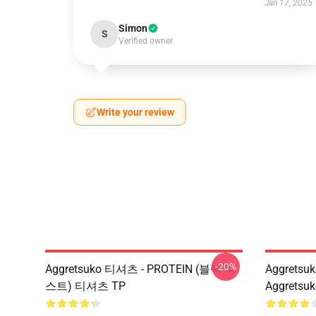
Jan 17, 2025
Simon
S
Verified owner
Write your review
-20%
Aggretsuko 티셔츠 - PROTEIN (블랙 텍
Aggretsu
스트) 티셔츠 TP
Aggrets