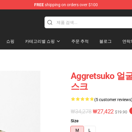
FREE
shipping on orders over $100
hop
쇼핑
카테고리별 쇼핑
주문 추적
블로그
연락
Aggretsuko 얼
스크
(5 customer reviews
₩34,278
₩27,422
$19.90
Size
M
L