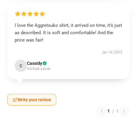
I love the Aggretsuko shirt, it arrived on time, it’s just
as described. It is soft and comfortable! And the
price was fair!
Jan 19, 2025
Cassidy
C
Verified owner
Write your review
1
/
1