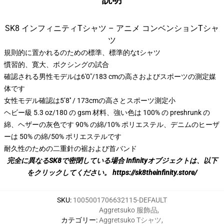
SK8 インフィニティTシャツ – アニメ コンベンションTシャ
ツ
規則的に置かれるのための標準、標準的なtシャツ
慣習的、寛大、ボクシングの試合
確認される男性モデルは6'0"/183 cmの高さおよびスポーツの測定媒
体です
女性モデル確認は5’8′′ / 173cmの高さとスポーツ測定小
ヘビー級 5.3 oz/180 の gsm 材料、強い色は 100% の preshrunk の
綿、ヘザーの灰色です 90% の綿/10% ポリエステル、デニムのヒーザ
ーは 50% の綿/50% ポリエステルです
耐久性のための二重針の裾および首バンド
完全に異なるSK8で密閉している場合 Infinityオブジェクトは、以下
をクリックしてください。
https://sk8theinfinity.store/
SKU
:
1005001706632115-DEFAULT
Aggretsuko 服飾品
,
カテゴリー
:
Aggretsuko Tシャツ
,