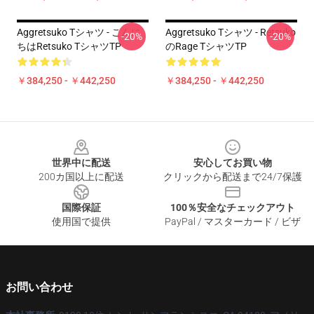
Aggretsuko Tシャツ - こんに
Aggretsuko Tシャツ - Retsuko
-20%
-20%
ちはRetsuko TシャツTP
のRage TシャツTP
￥384,250 - ￥442,250
￥384,250 - ￥442,250
Footer
世界中に配送
安心してお買い物
200カ国以上に配送
クリックから配送まで24/7保護
国際保証
100％安全なチェックアウト
使用国で提供
PayPal / マスターカード / ビザ
お問い合わせ