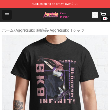
FREE
shipping on orders over $100
Aggretsuko Store - Official Aggretsuko Merchandise Sho
Open menu
ホーム
/
Aggretsuko 服飾品
/
Aggretsuko Tシャツ