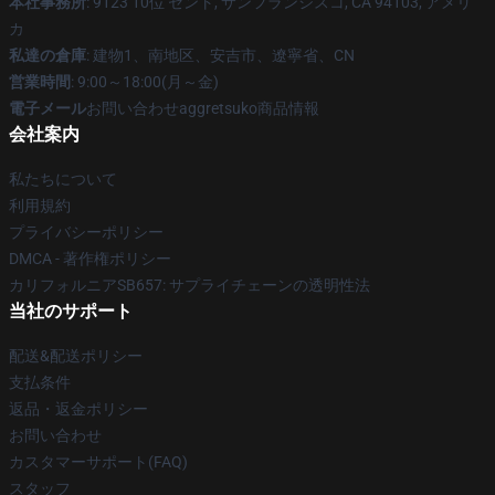
本社事務所
: 9123 10位 セント, サンフランシスコ, CA 94103, アメリ
カ
私達の倉庫
: 建物1、南地区、安吉市、遼寧省、CN
営業時間
: 9:00～18:00(月～金)
電子メール
お問い合わせaggretsuko商品情報
会社案内
私たちについて
利用規約
プライバシーポリシー
DMCA - 著作権ポリシー
カリフォルニアSB657: サプライチェーンの透明性法
当社のサポート
配送&配送ポリシー
支払条件
返品・返金ポリシー
お問い合わせ
カスタマーサポート(FAQ)
スタッフ